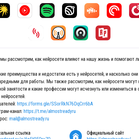
 мы рассмотрим, как нейросети влияют на нашу жизнь и помогают ли
кие преимущества и недостатки есть у нейросетей, и насколько они
вредными для работы. Мы также рассмотрим, как нейросети могут 
й занятости и какие профессии могут исчезнуть или измениться в 
 нейросетей.
шателей:
https://forms.gle/SSorRkN76DqCrr6bA
грам-канал:
https://t.me/almostreadyru
прос:
mail@almostready.ru
сальная ссылка
Официальный сайт