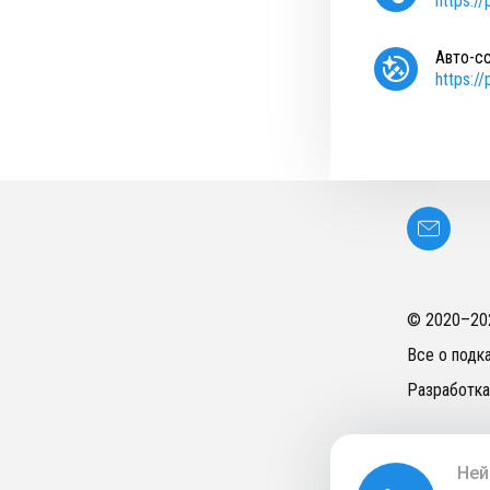
https:/
Авто-с
https:/
© 2020–
20
Все о подк
Разработка
Ней