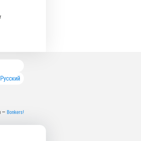
т
Русский
н
—
Bonkers!