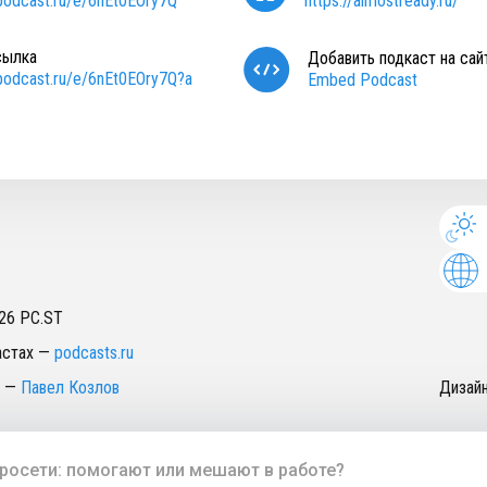
/podcast.ru/e/6nEt0EOry7Q
https://almostready.ru/
сылка
Добавить подкаст на сай
/podcast.ru/e/6nEt0EOry7Q?a
Embed Podcast
26
PC.ST
астах
—
podcasts.ru
—
Павел Козлов
Дизай
росети: помогают или мешают в работе?