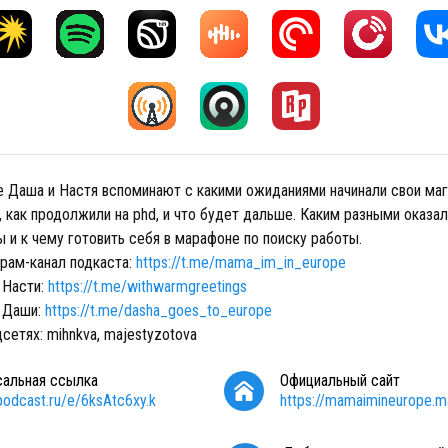
е Даша и Настя вспоминают с какими ожиданиями начинали свои ма
 как продолжили на phd, и что будет дальше. Каким разными оказал
 и к чему готовить себя в марафоне по поиску работы.
грам-канал подкаста:
https://t.me/mama_im_in_europe
 Насти:
https://t.me/withwarmgreetings
 Даши:
https://t.me/dasha_goes_to_europe
сетях: mihnkva, majestyzotova
сальная ссылка
Официальный сайт
/podcast.ru/e/6ksAtc6xy.k
https://mamaimineurope.ma