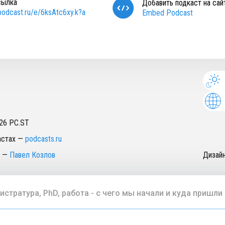
сылка
Добавить подкаст на сай
/podcast.ru/e/6ksAtc6xy.k?a
Embed Podcast
26
PC.ST
астах
—
podcasts.ru
—
Павел Козлов
Дизай
истратура, PhD, работа - с чего мы начали и куда пришли