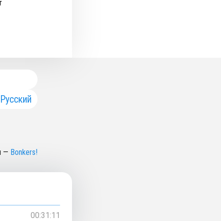
т
Русский
н
—
Bonkers!
00:31:11