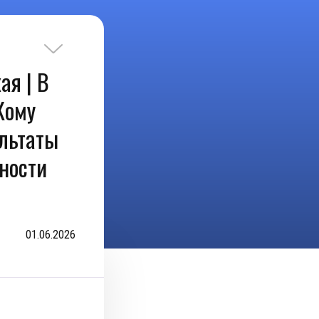
ая | В
Кому
льтаты
ности
01.06.2026