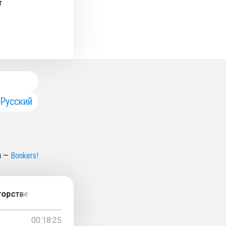
т
Русский
н
—
Bonkers!
орстве с ИИ. Кому принадлежат результаты цифровой де
00:18:25