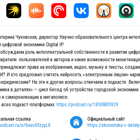
атерина Чуковская, директор Научно-образовательного центра инте
 цифровой экономики Digital IP.
 обсуждаем роль интеллектуальной собственности в развитии цифр
евратили пользователей в авторов и какие возможности монетизаци
принадлежат права на изображения, видео, музыку и тексты, созда
И? И кто предложил считать нейросеть «электронным лицом» нара
 юридическим? На эти и другие вопросы отвечаем в подкасте. Вклю
мика в деталях» — цикл бесед об устройстве городской экономики 
и и самореализации в мегаполисе.
а всех подкаст-платформах:
https://podcast.ru/1830883929
сальная ссылка
Официальный сайт
/podcast.ru/e/6eev0fzjqLX
https://ekonomika-v-detaly