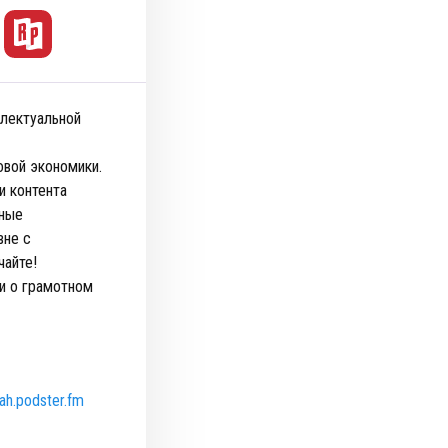
ллектуальной
овой экономики.
и контента
нные
вне с
чайте!
и о грамотном
ah.podster.fm