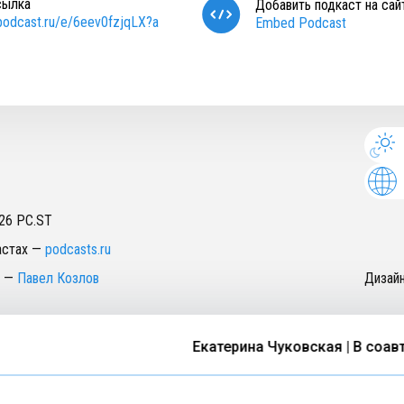
сылка
Добавить подкаст на сай
/podcast.ru/e/6eev0fzjqLX?a
Embed Podcast
26
PC.ST
астах
—
podcasts.ru
—
Павел Козлов
Дизай
Екатерина Чуковская | В соавт