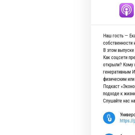
Наш гость — Ек
собственности и
В этом выпуске
Как соцсети пр
открыли? Кому 
генеративным И
физическим или
Подкаст «Эконо
подходе к жизн
Cлушайте нас н
Универ
https:/