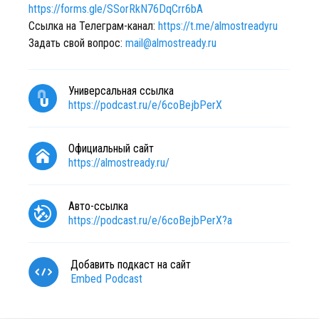
https://forms.gle/SSorRkN76DqCrr6bA
Ссылка на Телеграм-канал:
https://t.me/almostreadyru
Задать свой вопрос:
mail@almostready.ru
Универсальная ссылка
https://podcast.ru/e/6coBejbPerX
Официальный сайт
https://almostready.ru/
Авто-ссылка
https://podcast.ru/e/6coBejbPerX?a
Добавить подкаст на сайт
Embed Podcast