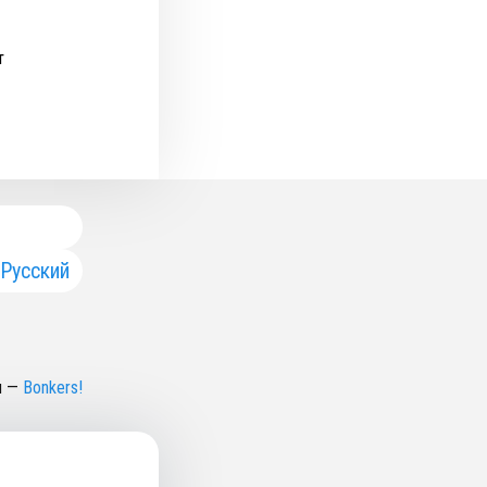
т
Русский
н
—
Bonkers!