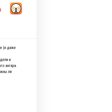
е (и даже
дели и
го ангара.
ужны ли