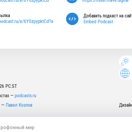
/podcast.ru/e/6Y0zpypktCd
https://mixer.mave.digital
сылка
Добавить подкаст на сай
/podcast.ru/e/6Y0zpypktCd?a
Embed Podcast
26
PC.ST
астах
—
podcasts.ru
—
Павел Козлов
Дизай
рофонный мир