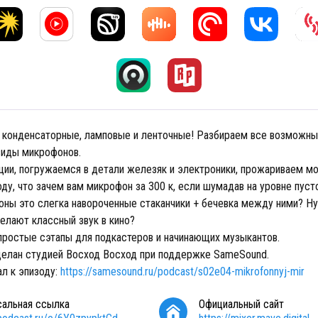
 конденсаторные, ламповые и ленточные! Разбираем все возможны
виды микрофонов.
ии, погружаемся в детали железяк и электроники, прожариваем мо
ду, что зачем вам микрофон за 300 к, если шумадав на уровне пусто
ны это слегка навороченные стаканчики + бечевка между ними? Н
делают классный звук в кино?
простые сэтапы для подкастеров и начинающих музыкантов.
делан студией Восход Восход при поддержке SameSound.
ал к эпизоду:
https://samesound.ru/podcast/s02e04-mikrofonnyj-mir
сальная ссылка
Официальный сайт