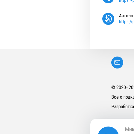
https:/
Авто-с
https:/
© 2020–
20
Все о подк
Разработка
Мик