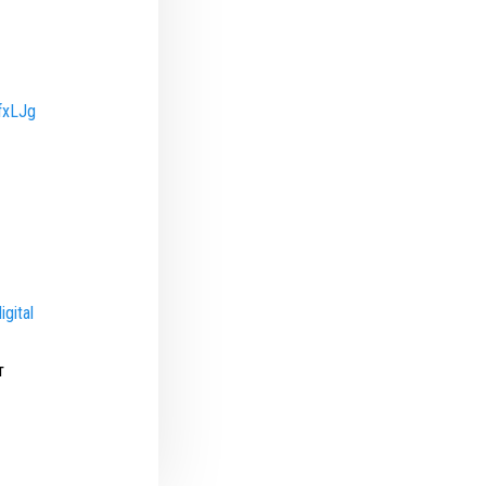
fxLJg
igital
т