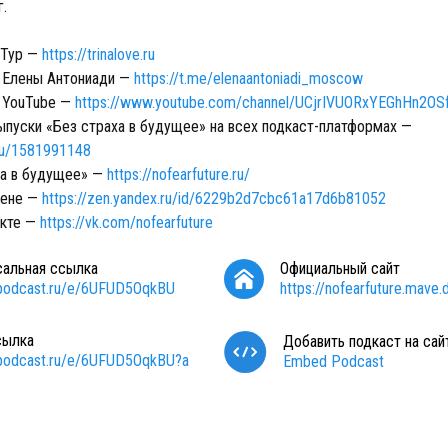
г.
 Тур —
https://trinalove.ru
 Елены Антониади —
https://t.me/elenaantoniadi_moscow
 YouTube —
https://www.youtube.com/channel/UCjrIVUORxYEGhHn2OS
выпуски «Без страха в будущее» на всех подкаст-платформах —
.ru/1581991148
ха в будущее» —
https://nofearfuture.ru/
зене —
https://zen.yandex.ru/id/6229b2d7cbc61a17d6b81052
акте —
https://vk.com/nofearfuture
сальная ссылка
Официальный сайт
/podcast.ru/e/6UFUD5OqkBU
https://nofearfuture.mave.d
сылка
Добавить подкаст на сай
/podcast.ru/e/6UFUD5OqkBU?a
Embed Podcast