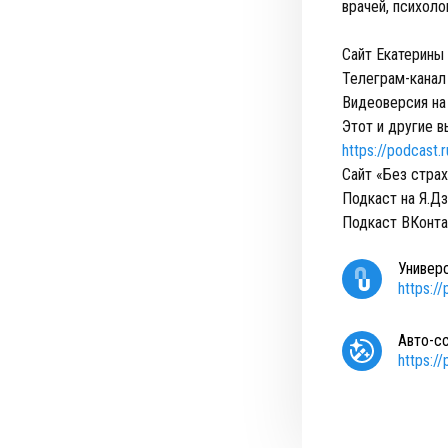
врачей, психоло
Сайт Екатерины
Телеграм-канал
Видеоверсия на
Этот и другие 
https://podcast
Сайт «Без стра
Подкаст на Я.Д
Подкаст ВКонт
Универ
https:/
Авто-с
https:/