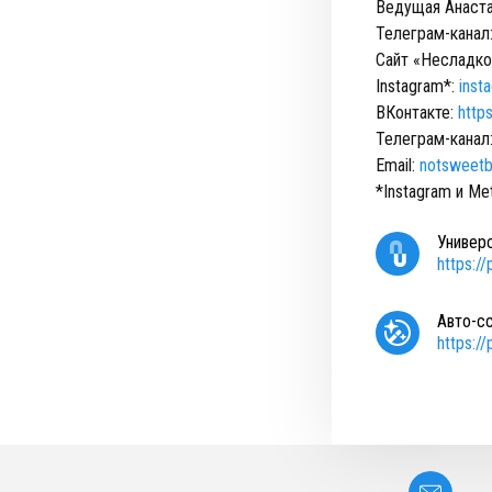
Ведущая Анаста
Телеграм-канал
Сайт «Несладко
Instagram*:
inst
ВКонтакте:
http
Телеграм-канал
Email:
notsweetb
*Instagram и M
Универ
https:/
Авто-с
https:/