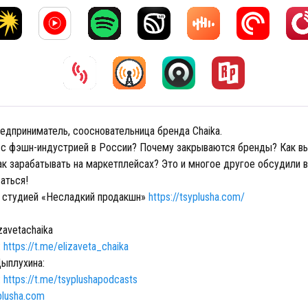
едприниматель, соосновательница бренда Chaika.
 с фэшн-индустрией в России? Почему закрываются бренды? Как 
ак зарабатывать на маркетплейсах? Это и многое другое обсудили в
аться!
 студией «Несладкий продакшн»
https://tsyplusha.com/
zavetachaika
:
https://t.me/elizaveta_chaika
ыплухина:
:
https://t.me/tsyplushapodcasts
yplusha.com