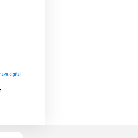
ave.digital
т