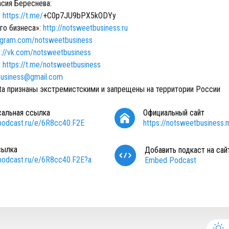
сия Береснева:
:
https://t.me/
+C0p7JU9bPX5kODYy
го бизнеса»:
http://notsweetbusiness.ru
agram.com/notsweetbusiness
s://vk.com/notsweetbusiness
:
https://t.me/notsweetbusiness
usiness@gmail.com
eta признаны экстремистскими и запрещены на территории России
сальная ссылка
Официальный сайт
/podcast.ru/e/6R8cc40.F2E
https://notsweetbusiness.m
сылка
Добавить подкаст на сай
/podcast.ru/e/6R8cc40.F2E?a
Embed Podcast