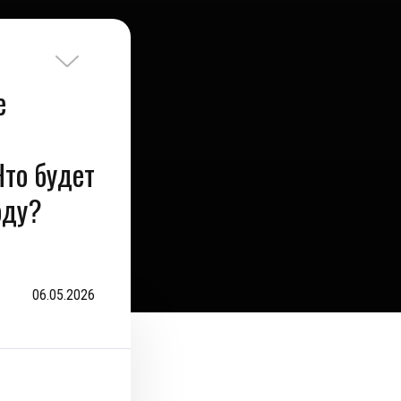
е
то будет
оду?
06.05.2026