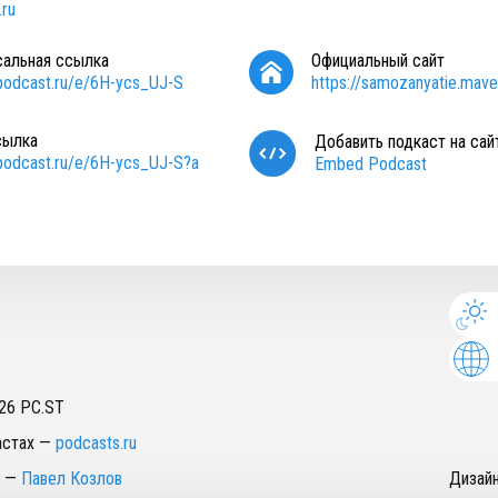
ru
сальная ссылка
Официальный сайт
/podcast.ru/e/6H-ycs_UJ-S
https://samozanyatie.mave.
сылка
Добавить подкаст на сай
/podcast.ru/e/6H-ycs_UJ-S?a
Embed Podcast
26
PC.ST
астах
—
podcasts.ru
—
Павел Козлов
Дизай