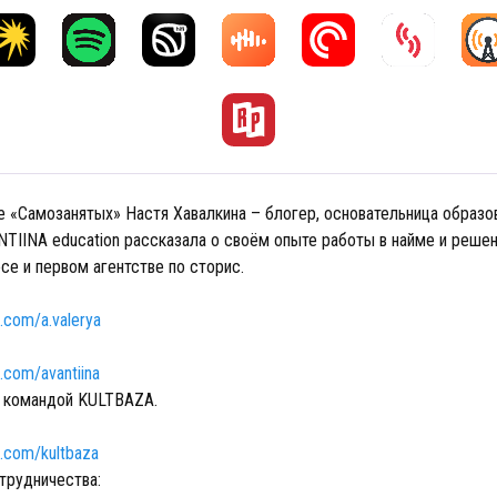
е «Самозанятых» Настя Хавалкина – блогер, основательница образо
TIINA education рассказала о своём опыте работы в найме и решен
се и первом агентстве по сторис.
m.com/a.valerya
m.com/avantiina
 командой KULTBAZA.
m.com/kultbaza
трудничества: