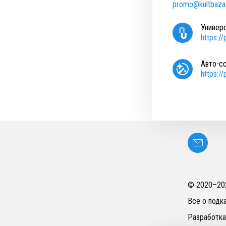
promo@kultbaza.
Универ
https:/
Авто-с
https:/
© 2020–
20
Все о подк
Разработка