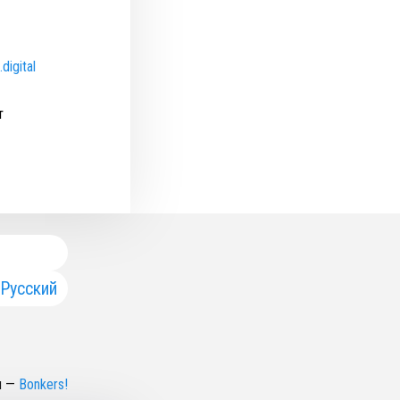
digital
т
Русский
н
—
Bonkers!