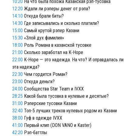
10:20
На что была похожа Казанская рэп-тусовка
12:20
Ждали ли рэперы денег от рэпа?
14:10
Откуда брали биты?
14:30
Где записывались и сколько платили?
15:00
Самый крутой рэпер Казани
15:30
«Злой дух фамилия»
18:00
Роль Романа в казанской тусовке
21:00
Сколько заработал на K-Hope
22:00
K-Hope — это надежда. На что? И оправдалась ли
эта надежда?
22:30
Чем гордится Роман?
23:00
Откуда деньги?
24:00
Сообщества Star Team и IVXX
28:25
Какой была тусовка в нулевые и десятые?
31:00
Рэперские тусовки Казани
32:40
Топ-5 лучших треков нулевых родом из Казани
38:00
Гуф в одежде IVXX
41:00
Первый клип (DON VANO и Kaster)
42:20
Рэп-баттлы