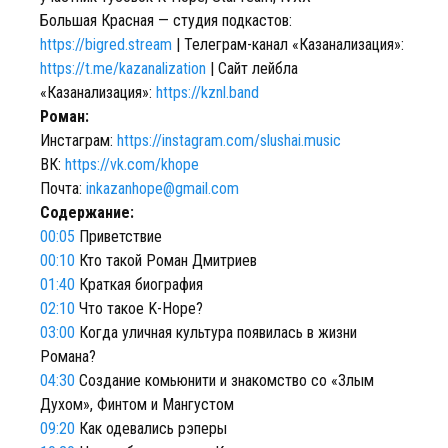
Большая Красная — cтудия подкастов:
https://bigred.stream
| Телеграм-канал «Казанализация»:
https://t.me/kazanalization
| Сайт лейбла
«Казанализация»:
https://kznl.band
Роман:
Инстаграм:
https://instagram.com/slushai.music
ВК:
https://vk.com/khope
Почта:
inkazanhope@gmail.com
Содержание:
00:05
Приветствие
00:10
Кто такой Роман Дмитриев
01:40
Краткая биография
02:10
Что такое K-Hope?
03:00
Когда уличная культура появилась в жизни
Романа?
04:30
Создание комьюнити и знакомство со «Злым
Духом», Финтом и Мангустом
09:20
Как одевались рэперы