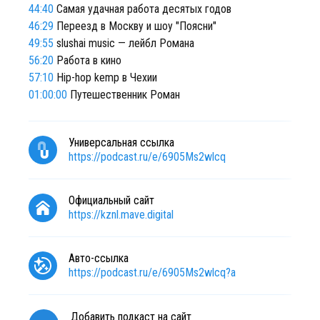
44:40
Самая удачная работа десятых годов
46:29
Переезд в Москву и шоу "Поясни"
49:55
slushai music — лейбл Романа
56:20
Работа в кино
57:10
Hip-hop kemp в Чехии
01:00:00
Путешественник Роман
Универсальная ссылка
https://podcast.ru/e/6905Ms2wlcq
Официальный сайт
https://kznl.mave.digital
Авто-ссылка
https://podcast.ru/e/6905Ms2wlcq?a
Добавить подкаст на сайт