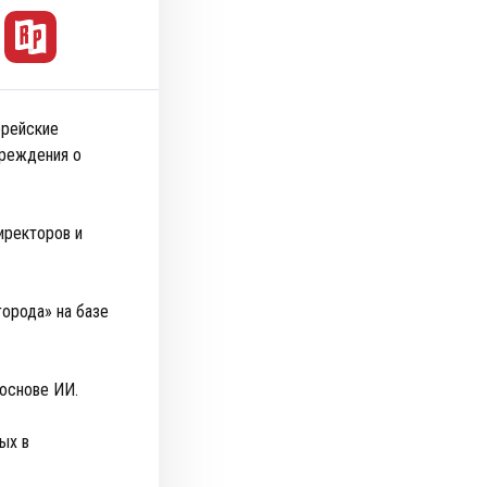
орейские
преждения о
иректоров и
орода» на базе
 основе ИИ.
ых в