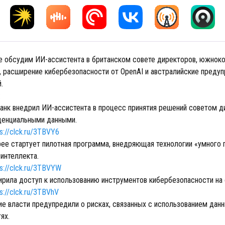
е обсудим ИИ-ассистента в британском совете директоров, южнок
, расширение кибербезопасности от OpenAI и австралийские преду
.
:
банк внедрил ИИ-ассистента в процесс принятия решений советом д
денциальными данными.
ps://clck.ru/3TBVY6
ее стартует пилотная программа, внедряющая технологии «умного г
интеллекта.
ps://clck.ru/3TBVYW
ирила доступ к использованию инструментов кибербезопасности на
s://clck.ru/3TBVhV
ие власти предупредили о рисках, связанных с использованием данн
ях.