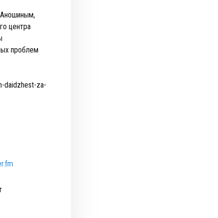
 Аношиным,
го центра
ы
ных проблем
h-daidzhest-za-
er.fm
т