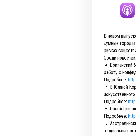
В новом выпуск
«умные города»
рисках соцсетей
Среди новостей
🔹 Британский 
работу с конфи
Подробнее:
htt
🔹 В Южной Кор
искусственного 
Подробнее:
htt
🔹 OpenAI расш
Подробнее:
http
🔹 Австралийск
социальных сет