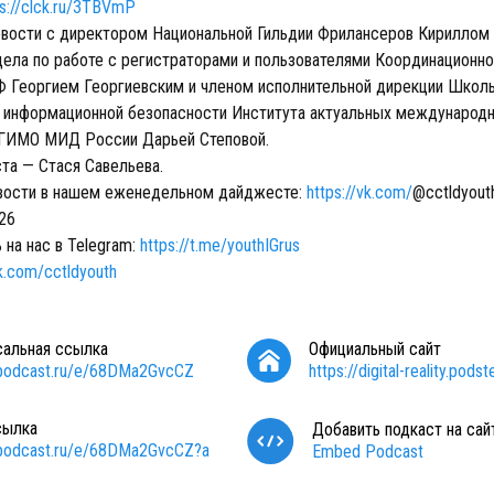
ps://clck.ru/3TBVmP
овости с директором Национальной Гильдии Фрилансеров Кириллом
дела по работе с регистраторами и пользователями Координационно
Ф Георгием Георгиевским и членом исполнительной дирекции Школ
информационной безопасности Института актуальных международ
ГИМО МИД России Дарьей Степовой.
та — Стася Савельева.
овости в нашем еженедельном дайджесте:
https://vk.com/
@cctldyout
026
на нас в Telegram:
https://t.me/youthIGrus
vk.com/cctldyouth
сальная ссылка
Официальный сайт
/podcast.ru/e/68DMa2GvcCZ
https://digital-reality.podst
сылка
Добавить подкаст на сай
/podcast.ru/e/68DMa2GvcCZ?a
Embed Podcast