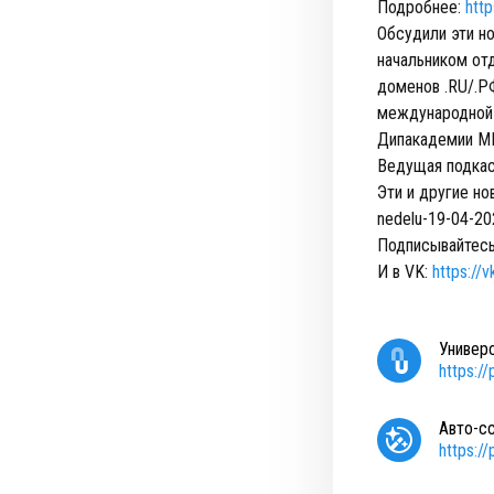
Подробнее:
htt
Обсудили эти н
начальником от
доменов .RU/.Р
международной 
Дипакадемии М
Ведущая подкас
Эти и другие н
nedelu-19-04-2
Подписывайтесь 
И в VK:
https://
Универ
https:/
Авто-с
https:/