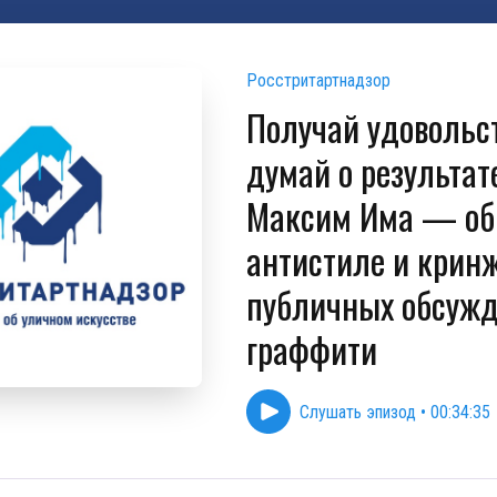
Росстритартнадзор
Получай удовольст
думай о результат
Максим Има — об
антистиле и крин
публичных обсуж
граффити
Слушать эпизод
•
00:34:35