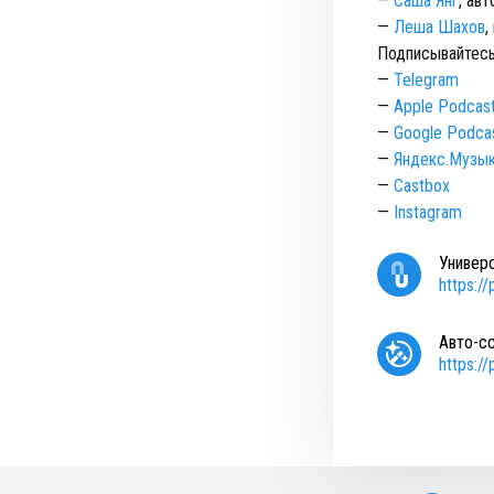
—
Саша Янг
, ав
—
Леша Шахов
,
Подписывайтесь
—
Telegram
—
Apple Podcas
—
Google Podca
—
Яндекс.Музы
—
Castbox
—
Instagram
Универ
https:/
Авто-с
https:/