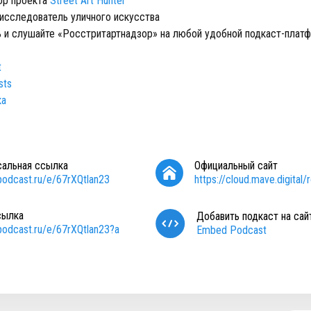
тор проекта
Street Art Hunter
 исследователь уличного искусства
 и слушайте «Росстритартнадзор» на любой удобной подкаст-плат
t
sts
ка
сальная ссылка
Официальный сайт
/podcast.ru/e/67rXQtlan23
https://cloud.mave.digital/
сылка
Добавить подкаст на сай
/podcast.ru/e/67rXQtlan23?a
Embed Podcast