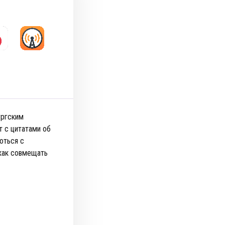
ургским
т с цитатами об
оться с
 как совмещать