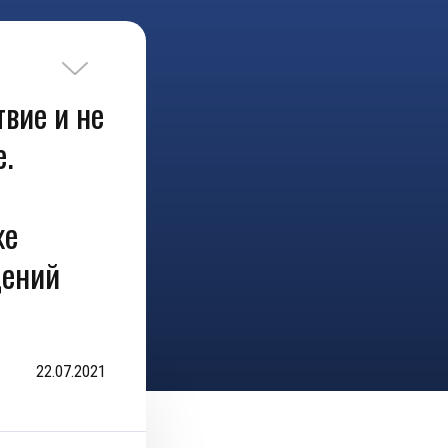
вие и не
е.
же
дений
22.07.2021