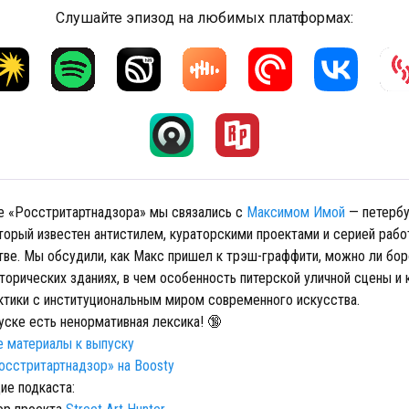
Слушайте эпизод на любимых платформах:
е «Росстритартнадзора» мы связались с
Максимом Имой
— петерб
торый известен антистилем, кураторскими проектами и серией рабо
тве. Мы обсудили, как Макс пришел к трэш-граффити, можно ли бор
торических зданиях, в чем особенность питерской уличной сцены и
ктики с институциональным миром современного искусства.
уске есть ненормативная лексика! 🔞
 материалы к выпуску
сстритартнадзор» на Boosty
ие подкаста: