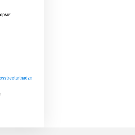
форме:
rosstreetartnadzor.ru
т