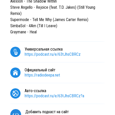
Alexxon - The Shadow Within
Steve Angello - Rejoice (feat. T.D. Jakes) (Still Young
Remix)
Supermode - Tell Me Why (James Carter Remix)
SimbaSol - 4Am (Till I Leave)
Graymane - Heal
Универсальная ссылка
https://podcast.ru/e/63tJhsCBRCz
Официальный сайт
https://radiodeepa.net
Авто-ссылка
https://podcast.ru/e/63tJhsCBRCz?a
Добавить подкаст на сайт