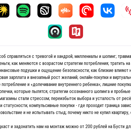
соб справляться с тревогой и хандрой; миллениалы и шопинг; травм
еньги; как меняются с возрастом стратегии потребления; тратить на
 финансовые подушки и ощущение безопасности; как близкие влияют 
рвая зарплата и внезапный рост желаний; онлайн-покупки и виртуаль
 потребление и «долечивание внутреннего ребенка»; лишние покупк
опечки, которые пылятся; стратегии осознанного шопинга и пробные
магазины стали стрессом; переизбыток выбора и усталость от рес
и статусности; компульсивные покупки - где проходит граница зав
довольствие и не испытывать стыд; почему никто не купил квартиру,
каст и задонатить нам на монтаж можно от 200 рублей на Бусти д