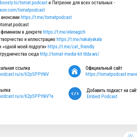
//boosty.to/tomat.podcast
и Патреоне для всех остальных -
reon.com/tomatpodcast
 анонсами
https://t.me/tomatpodcast
tomat.podcast
 феминизм в декрете
https://t.me/elenagich
 творчество и иллюстрацию
https://t.me/nakalyakala
и «одной моей подруги»
https://t.me/cat_friendly
отрудничества сюда
http://tomat-media-kit.tilda.ws/
сальная ссылка
Официальный сайт
/podcast.ru/e/62p5PPtNiV
https://tomatpodcast.mave.
сылка
Добавить подкаст на сай
/podcast.ru/e/62p5PPtNiV?a
Embed Podcast