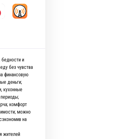
а бедности и
 еду без чувства
на финансовую
ные деньги;
и, кухонные
 периоды;
ёрча; комфорт
исимости; можно
 сэкономив на
ля жителей