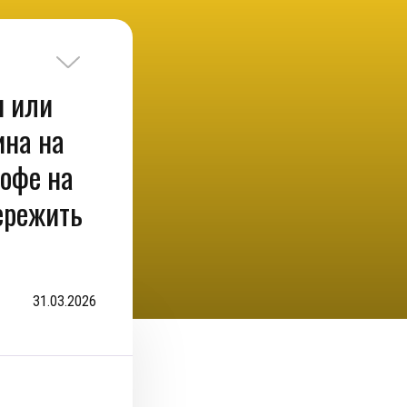
и или
ина на
кофе на
ережить
31.03.2026