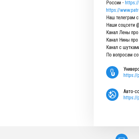
России -
https:
https://www.pat
Наш телеграм с
Наши соцсети @
Канал Лены про
Канал Нины про
Канал с шуткам
По вопросам с
Универ
https:/
Авто-с
https:/