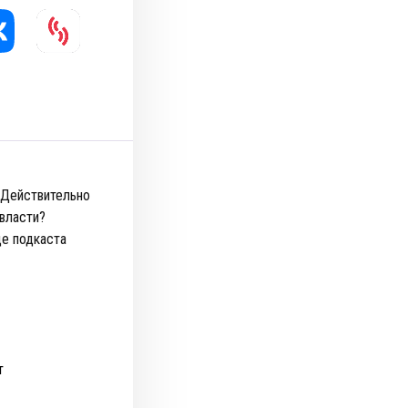
 Действительно
 власти?
де подкаста
т