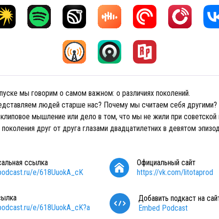
пуске мы говорим о самом важном: о различиях поколений.
едставляем людей старше нас? Почему мы считаем себя другими?
т клиповое мышление или дело в том, что мы не жили при советской
 поколения друг от друга глазами двадцатилетних в девятом эпизо
сальная ссылка
Официальный сайт
/podcast.ru/e/618UuokA_cK
https://vk.com/litotaprod
сылка
Добавить подкаст на сай
/podcast.ru/e/618UuokA_cK?a
Embed Podcast