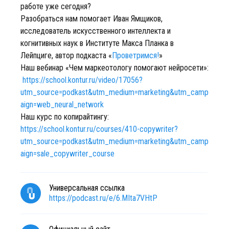
работе уже сегодня?
Разобраться нам помогает Иван Ямщиков,
исследователь искусственного интеллекта и
когнитивных наук в Институте Макса Планка в
Лейпциге, автор подкаста «
Проветримся!
»
Наш вебинар «Чем маркеотологу помогают нейросети»:
https://school.kontur.ru/video/17056?
utm_source=podkast&utm_medium=marketing&utm_camp
aign=web_neural_network
Наш курс по копирайтингу:
https://school.kontur.ru/courses/410-copywriter?
utm_source=podkast&utm_medium=marketing&utm_camp
aign=sale_copywriter_course
Универсальная ссылка
https://podcast.ru/e/6.MIta7VHtP