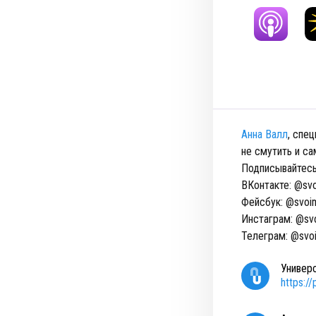
Анна Валл
, спе
не смутить и са
Подписывайтесь
ВКонтакте: @sv
Фейсбук: @svoi
Инстаграм: @sv
Телеграм: @svo
Универ
https:/