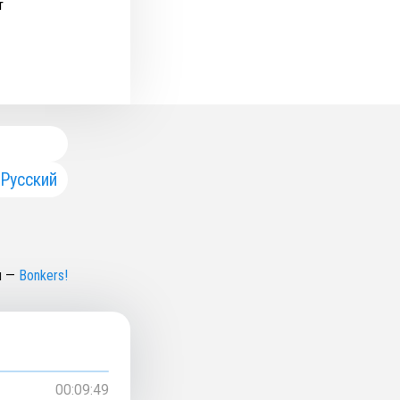
т
Русский
н
—
Bonkers!
00:09:49