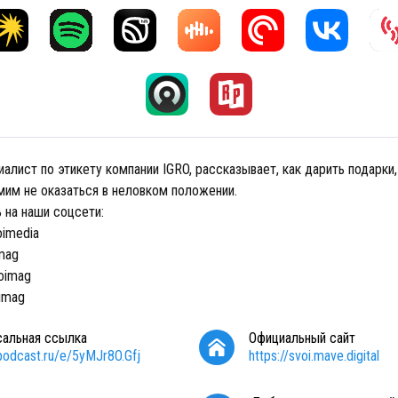
циалист по этикету компании IGRO, рассказывает, как дарить подарки
мим не оказаться в неловком положении.
 на наши соцсети:
oimedia
mag
oimag
imag
сальная ссылка
Официальный сайт
/podcast.ru/e/5yMJr8O.Gfj
https://svoi.mave.digital