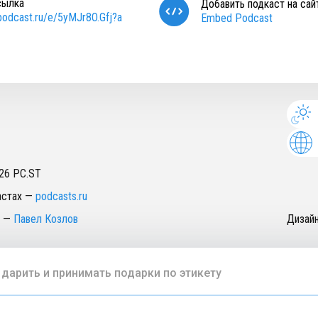
сылка
Добавить подкаст на сай
/podcast.ru/e/5yMJr8O.Gfj?a
Embed Podcast
26
PC.ST
астах
—
podcasts.ru
—
Павел Козлов
Дизай
 дарить и принимать подарки по этикету