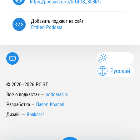
https://podcast.ru/e/5rQfOB_858k?a
Добавить подкаст на сайт
Embed Podcast
Русский
© 2020–
2026
PC.ST
Все о подкастах
—
podcasts.ru
Разработка
—
Павел Козлов
Дизайн
—
Bonkers!