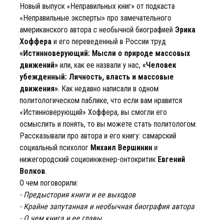
Новый выпуск «Неправильных книг» от подкаста
«Неправильные эксперты» про замечательного
американского автора с необычной биографией
Эрика
Хоффера
и его переведенный в России труд
«Истинноверующий: Мысли о природе массовых
движений»
или, как ее назвали у нас,
«Человек
убежденный: Личность, власть и массовые
движения»
. Как недавно написали в одном
политологическом паблике, что если вам нравится
«Истинноверующий» Хоффера, вы смогли его
осмыслить и понять, то вы можете стать политологом.
Рассказывали про автора и его книгу: самарский
социальный психолог
Михаил Вершинин
и
нижегородский социоинженер-онтокритик
Евгений
Волков
.
О чем поговорили:
- Предыстория книги и ее выходов
- Крайне запутанная и необычная биография автора
- О чем книга и ее главы