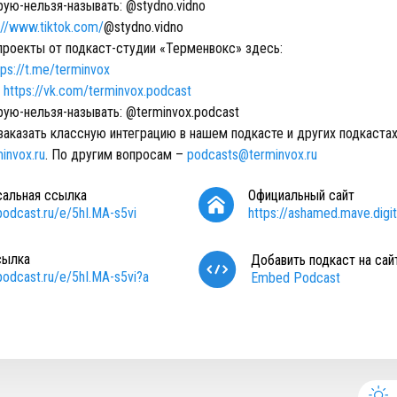
рую-нельзя-называть: @stydno.vidno
://www.tiktok.com/
@stydno.vidno
проекты от подкаст-студии «Терменвокс» здесь:
tps://t.me/terminvox
:
https://vk.com/terminvox.podcast
рую-нельзя-называть: @terminvox.podcast
заказать классную интеграцию в нашем подкасте и других подкастах
invox.ru
. По другим вопросам –
podcasts@terminvox.ru
сальная ссылка
Официальный сайт
/podcast.ru/e/5hI.MA-s5vi
https://ashamed.mave.digit
сылка
Добавить подкаст на сай
/podcast.ru/e/5hI.MA-s5vi?a
Embed Podcast