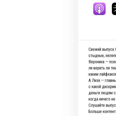
Свежий выпуск 
стыдные, нелеп
Вероника — псих
ли верить ли те
каким лайфхако
А Лиза — главн
с какой дискри
деньги людям с
когда ничего не
Слушайте выпус
Больше контент