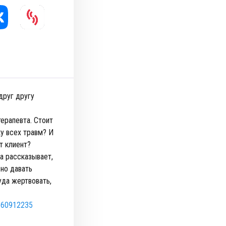
друг другу
терапевта. Стоит
ку всех травм? И
ет клиент?
а рассказывает,
ьно давать
уда жертвовать,
1560912235