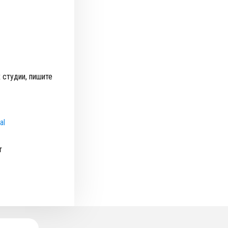
 студии, пишите
al
т