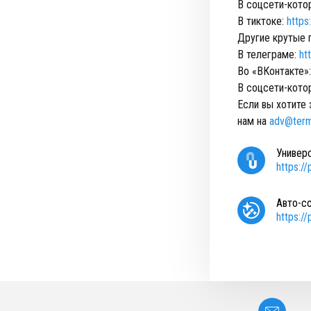
В соцсети-кото
В тиктоке:
https
Другие крутые 
В телеграме:
ht
Во «ВКонтакте»
В соцсети-кото
Если вы хотите 
нам на
adv@term
Универ
https:/
Авто-с
https:/