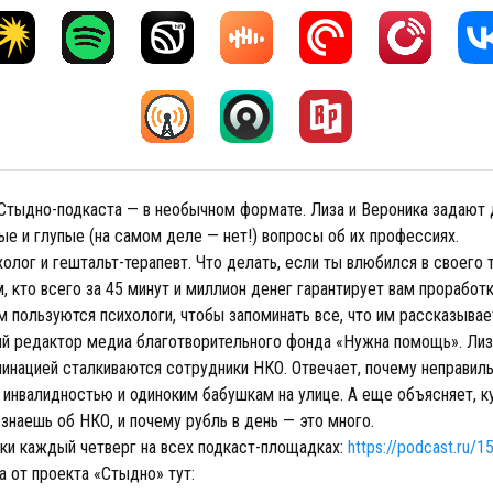
Стыдно-подкаста — в необычном формате. Лиза и Вероника задают 
ые и глупые (на самом деле — нет!) вопросы об их профессиях.
олог и гештальт-терапевт. Что делать, если ты влюбился в своего 
м, кто всего за 45 минут и миллион денег гарантирует вам проработ
м пользуются психологи, чтобы запоминать все, что им рассказыва
ый редактор медиа благотворительного фонда «Нужна помощь». Лиз
минацией сталкиваются сотрудники НКО. Отвечает, почему неправил
 инвалидностью и одиноким бабушкам на улице. А еще объясняет, к
 знаешь об НКО, и почему рубль в день — это много.
ки каждый четверг на всех подкаст-площадках:
https://podcast.ru/
а от проекта «Стыдно» тут: