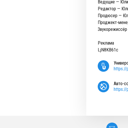
Ведущие — Юлия
Редактор — Юли
Продюсер — Юл
Проджект-мене
Звукорежиссёр
Реклама
LjN8KB61c
Универ
https:/
Авто-с
https:/