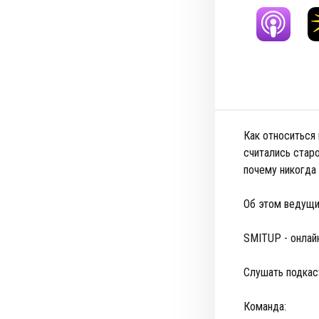
Как относиться
считались стар
почему никогда
Об этом ведущи
SMITUP - онлай
Слушать подкас
Команда: