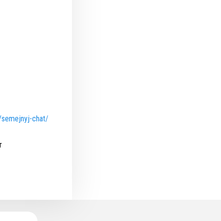
t/semejnyj-chat/
т