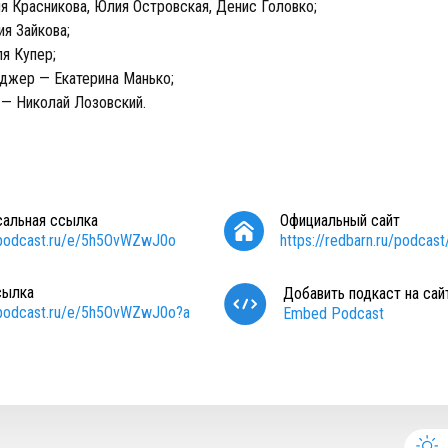
 Красникова, Юлия Островская, Денис Головко;
я Зайкова;
я Купер;
джер — Екатерина Манько;
 — Николай Лозовский.
сальная ссылка
Официальный сайт
/podcast.ru/e/5h5OvWZwJ0o
https://redbarn.ru/podcas
сылка
Добавить подкаст на сай
/podcast.ru/e/5h5OvWZwJ0o?a
Embed Podcast