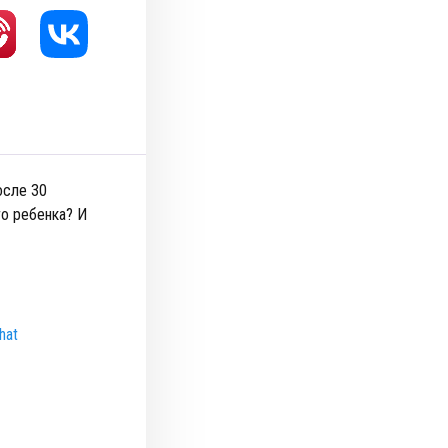
осле 30
го ребенка? И
hat