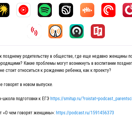
 к позднему родительству в обществе, где еще недавно женщины п
ородящими? Какие проблемы могут возникнуть в воспитании поздне
 не стоит относиться к рождению ребенка, как к проекту?
е говорят в новом выпуске.
н-школа подготовки к ЕГЭ
https://smitup.ru/?roistat=podcast_parentsc
т «О чем говорят женщины»:
https://podcast.ru/1591456373