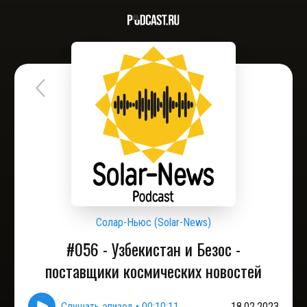
Солар-Ньюс (Solar-News)
#056 - Узбекистан и Безос -
поставщики космических новостей
Слушать эпизод
•
00:10:11
18.02.2023