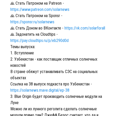
🙏 Стать Патроном на Patreon -
https://www.patreon.com/solarnews
🙏 Стать Патроном на Sponsr -
https://sponsr.ru/solarnews
🙏 Стать Доном во ВКонтакте -
https://vk.com/solarforall
🙏 Задонатить на Cloudtips -
https://pay.cloudtips.ru/p/eb290d0d
Темы выпуска:
1. Вступление
2. Узбекистан - как поставщик отличных солнечных
новостей
В стране обяжут устанавливать СЭС на социальных
объектах
Ссылка на 38 выпуск подкаста про Узбекистан -
https://solarnews.mave.digital/ep-38
3. Blue Origin будет производить солнечные модули на
Луне
Можно ли из лунного реголита сделать солнечные
модули прямо там? Джефф Безос считает, что да и