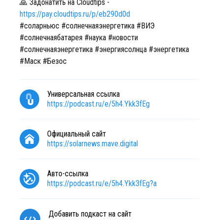
🙏 Задонатить на Cloudtips -
https://pay.cloudtips.ru/p/eb290d0d
#соларньюс #солнечнаяэнергетика #ВИЭ
#солнечнаябатарея #наука #новости
#солнечнаяэнергетика #энергиясолнца #энергетика
#Маск #Безос
Универсальная ссылка
https://podcast.ru/e/5h4.Ykk3fEg
Официальный сайт
https://solarnews.mave.digital
Авто-ссылка
https://podcast.ru/e/5h4.Ykk3fEg?a
Добавить подкаст на сайт