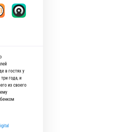
о
елей
е в гостях у
три года, и
его из своего
чему
ебенком
gital