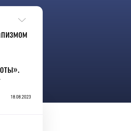
апизмом
ты». ​
т
18.08.2023