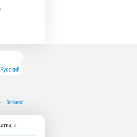
т
Русский
н
—
Bonkers!
ва, а родительство — эскапизмом от работы». ​Обсуждае