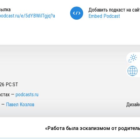
сылка
Добавить подкаст на сай
/podcast.ru/e/5dYBWiITgjq?a
Embed Podcast
26
PC.ST
астах
—
podcasts.ru
—
Павел Козлов
Дизай
«Работа была эскапизмом от родительст