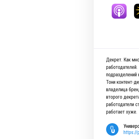
Декрет. Как мн
работодателей.
подразделений н
Тони контент-ди
владелица брен
второго декрет
работодатели с
работает хуже​.
Универ
https:/