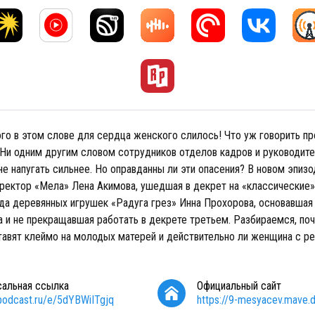
ого в этом слове для сердца женского слилось! Что уж говорить пр
 Ни одним другим словом сотрудников отделов кадров и руководит
е напугать сильнее. Но оправданны ли эти опасения? В новом эпизод
ректор «Мела» Лена Акимова, ушедшая в декрет на «классические» 
да деревянных игрушек «Радуга грез» Инна Прохорова, основавшая 
а и не прекращавшая работать в декрете третьем. Разбираемся, по
тавят клеймо на молодых матерей и действительно ли женщина с р
сальная ссылка
Официальный сайт
/podcast.ru/e/5dYBWiITgjq
https://9-mesyacev.mave.di