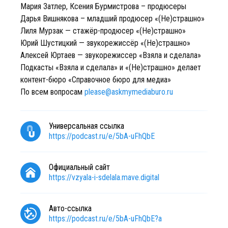
Мария Затлер, Ксения Бурмистрова – продюсеры
Дарья Вишнякова – младший продюсер «(Не)страшно»
Лиля Мурзак — стажёр-продюсер «(Не)страшно»
Юрий Шустицкий — звукорежиссёр «(Не)страшно»
Алексей Юртаев — звукорежиссер «Взяла и сделала»
Подкасты «Взяла и сделала» и «(Не)страшно» делает
контент-бюро «Справочное бюро для медиа»
По всем вопросам
please@askmymediaburo.ru
Универсальная ссылка
https://podcast.ru/e/5bA-uFhQbE
Официальный сайт
https://vzyala-i-sdelala.mave.digital
Авто-ссылка
https://podcast.ru/e/5bA-uFhQbE?a