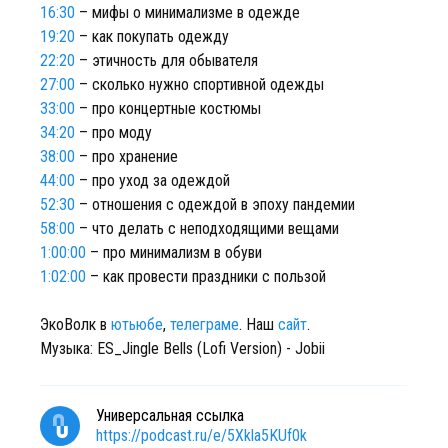
16:30
– мифы о минимализме в одежде
19:20
– как покупать одежду
22:20
– этичность для обывателя
27:00
– сколько нужно спортивной одежды
33:00
– про концертные костюмы
34:20
– про моду
38:00
– про хранение
44:00
– про уход за одеждой
52:30
– отношения с одеждой в эпоху пандемии
58:00
– что делать с неподходящими вещами
1:00:00
– про минимализм в обуви
1:02:00
– как провести праздники с пользой
ЭкоВолк в
ютьюбе
,
телеграме
. Наш
сайт
.
Музыка: ES_Jingle Bells (Lofi Version) - Jobii
Универсальная ссылка
https://podcast.ru/e/5Xkla5KUf0k