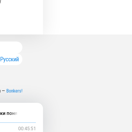
т
Русский
н
—
Bonkers!
 поняли о покупателях и о себе
00:45:51