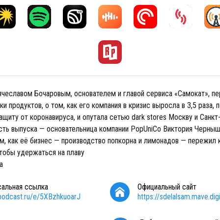
ячеславом Бочаровым, основателем и главой сервиса «Самокат», пе
и продуктов, о том, как его компания в кризис выросла в 3,5 раза, 
ащиту от коронавируса, и опутала сетью dark stores Москву и Санк
сть выпуска — основательница компании PopUniCo Виктория Черныш
м, как её бизнес — производство попкорна и лимонадов — пережил к
чтобы удержаться на плаву
a
сальная ссылка
Официальный сайт
/podcast.ru/e/5XBzhkuoarJ
https://sdelalsam.mave.digi