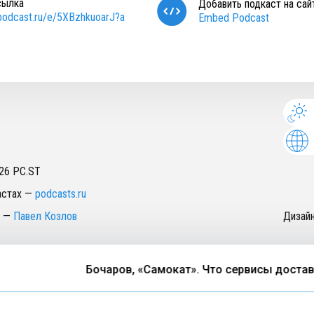
сылка
Добавить подкаст на сай
/podcast.ru/e/5XBzhkuoarJ?a
Embed Podcast
26
PC.ST
астах
—
podcasts.ru
—
Павел Козлов
Дизай
Бочаров, «Самокат». Что сервисы доставки