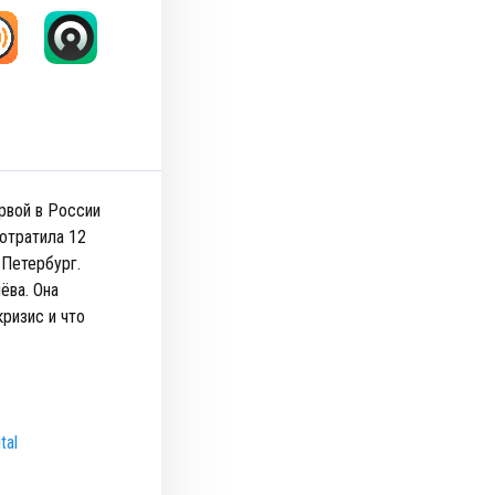
рвой в России
потратила 12
т-Петербург.
ёва. Она
ризис и что
tal