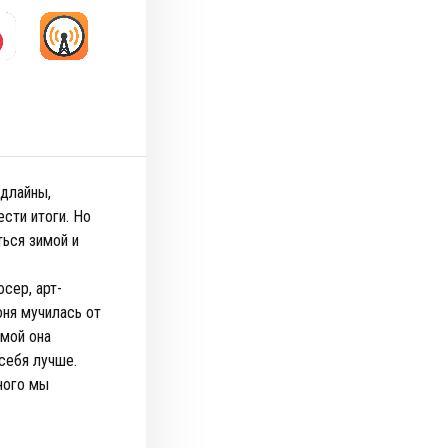
едлайны,
ести итоги. Но
ться зимой и
сер, арт-
оня мучилась от
имой она
себя лучше.
много мы