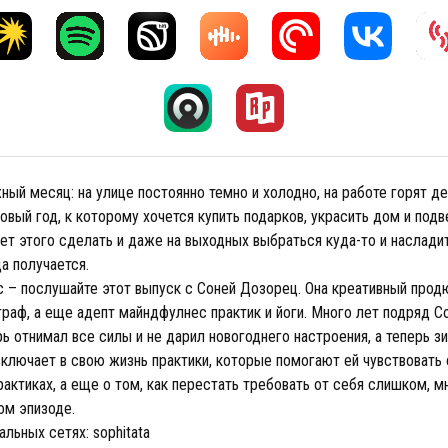
ый месяц: на улице постоянно темно и холодно, на работе горят д
вый год, к которому хочется купить подарков, украсить дом и подв
ет этого сделать и даже на выходных выбраться куда-то и наслади
а получается.
с – послушайте этот выпуск с Соней Дозорец. Она креативный продю
раф, а еще адепт майндфулнес практик и йоги. Много лет подряд С
рь отнимал все силы и не дарил новогоднего настроения, а теперь з
включает в свою жизнь практики, которые помогают ей чувствовать 
рактиках, а еще о том, как перестать требовать от себя слишком, 
ом эпизоде.
альных сетях: sophitata