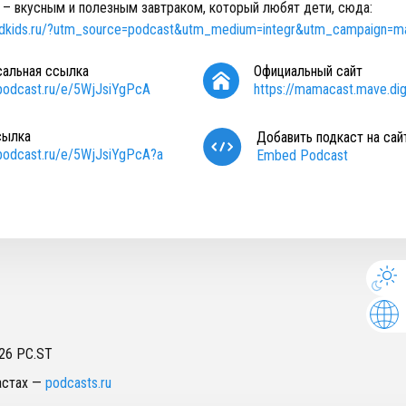
 – вкусным и полезным завтраком, который любят дети, сюда:
ndkids.ru/?utm_source=podcast&utm_medium=integr&utm_campaign=m
сальная ссылка
Официальный сайт
/podcast.ru/e/5WjJsiYgPcA
https://mamacast.mave.digi
сылка
Добавить подкаст на сай
/podcast.ru/e/5WjJsiYgPcA?a
Embed Podcast
26
PC.ST
астах
—
podcasts.ru