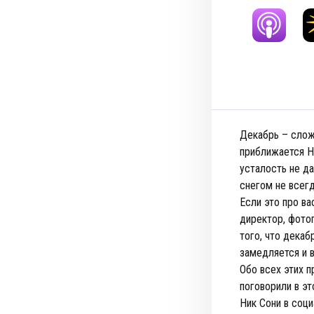
Декабрь – сложн
приближается Но
усталость не да
снегом не всегд
Если это про ва
директор, фотог
того, что декаб
замедляется и 
Обо всех этих п
поговорили в эт
Ник Сони в соци