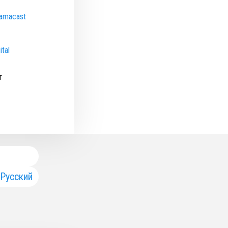
amacast
tal
т
Русский