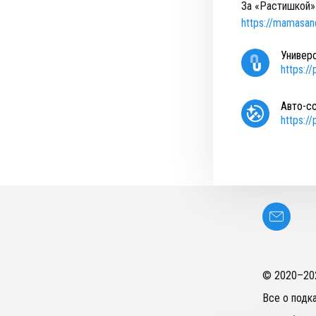
За «Растишкой»
https://mamasa
Универ
https:/
Авто-с
https:/
© 2020–
20
Все о подк