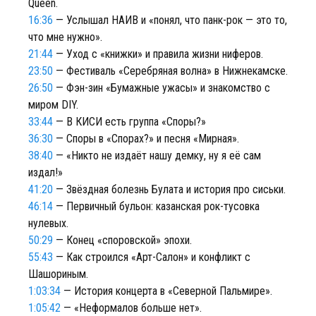
Queen.
16:36
— Услышал НАИВ и «понял, что панк-рок — это то,
что мне нужно».
21:44
— Уход с «книжки» и правила жизни ниферов.
23:50
— Фестиваль «Серебряная волна» в Нижнекамске.
26:50
— Фэн-зин «Бумажные ужасы» и знакомство с
миром DIY.
33:44
— В КИСИ есть группа «Споры?»
36:30
— Споры в «Спорах?» и песня «Мирная».
38:40
— «Никто не издаёт нашу демку, ну я её сам
издал!»
41:20
— Звёздная болезнь Булата и история про сиськи.
46:14
— Первичный бульон: казанская рок-тусовка
нулевых.
50:29
— Конец «споровской» эпохи.
55:43
— Как строился «Арт-Салон» и конфликт с
Шашориным.
1:03:34
— История концерта в «Северной Пальмире».
1:05:42
— «Неформалов больше нет».