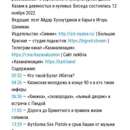
Казани в девяностых и нулевых. Беседа состоялась 12
ноября 2022.
Ведущие: поэт Айдар Хуснутдинов и барыга Игорь
Шемякин.
Издательство «Сияние»:
http://izd-siyanie.ru/
| Большая
Красная — cтудия подкастов:
https://bigred.stream
|
Телеграм-канал «Казанализация»:
https://t.me/kazanalization
| Сайт лейбла
«Казанализация»:
https://kznl.band
Содержание:
00:32
— Кто такой Булат Ибятов?
04:26
— Казанская молодежь в конце 90-х и кто такие
ниферы.
06:36
— «Книжка», «сковородка», «пьяный дворик» и
встреча с Пандой.
11:05
— Дорога до Брикетного и правила жизни
гопников.
13:29
— Футболка Sex Pistols и срыв башки от музыки