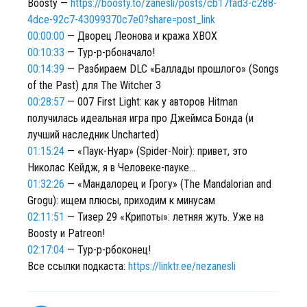
Boosty —
https://boosty.to/zanesli/posts/cb17fad3-c288-
4dce-92c7-43099370c7e0?share=post_link
00:00:00
— Дворец Леонова и кража XBOX
00:10:33
— Тур-р-рбоначало!
00:14:39
— Разбираем DLC «Баллады прошлого» (Songs
of the Past) для The Witcher 3
00:28:57
— 007 First Light: как у авторов Hitman
получилась идеальная игра про Джеймса Бонда (и
лучший наследник Uncharted)
01:15:24
— «Паук-Нуар» (Spider-Noir): привет, это
Николас Кейдж, я в Человеке-пауке…
01:32:26
— «Мандалорец и Грогу» (The Mandalorian and
Grogu): ищем плюсы, приходим к минусам
02:11:51
— Тизер 29 «Крипоты»: летняя жуть. Уже на
Boosty и Patreon!
02:17:04
— Тур-р-рбоконец!
Все ссылки подкаста:
https://linktr.ee/nezanesli