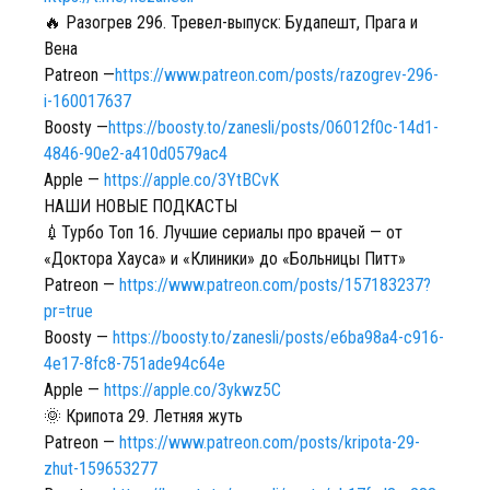
🔥 Разогрев 296. Тревел-выпуск: Будапешт, Прага и
Вена
Patreon —
https://www.patreon.com/posts/razogrev-296-
i-160017637
Boosty —
https://boosty.to/zanesli/posts/06012f0c-14d1-
4846-90e2-a410d0579ac4
Apple —
https://apple.co/3YtBCvK
НАШИ НОВЫЕ ПОДКАСТЫ
💉Турбо Топ 16. Лучшие сериалы про врачей — от
«Доктора Хауса» и «Клиники» до «Больницы Питт»
Patreon —
https://www.patreon.com/posts/157183237?
pr=true
Boosty —
https://boosty.to/zanesli/posts/e6ba98a4-c916-
4e17-8fc8-751ade94c64e
Apple —
https://apple.co/3ykwz5C
🌞 Крипота 29. Летняя жуть
Patreon —
https://www.patreon.com/posts/kripota-29-
zhut-159653277