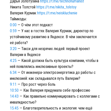
Дарья Золотухина
https://t.me/technohumanist
Никита Толстой
https://t.me/nikita_tolstoy
Валерия Курмак
https://t.me/neiskluchenie
Таймкоды:
0:00
— О чём этот подкаст
0:59
— У нас в гостях Валерия Курмак, директор по
устойчивому развитию в Яндексе. В чём заключается
её работа?
3:20
— Такси для незрячих людей: первый проект
Валерии в Яндексе
4:25
— Какой должна быть культура компании, чтобы в
ней появлялись инклюзивные проекты?
6:34
— От инженера-электроэнергетика до работы с
инклюзией: как складывался путь Валерии?
9:11
— Про рост через боль
10:50
— Как Валерия придумала себе профессию
14:43
— Как правильно коммуницировать с коллегами с
инвалидностью?
15:45
— Благотворительность и экология: чем ещё