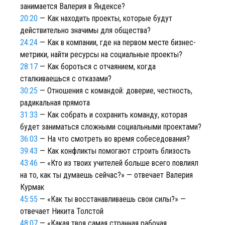
занимается Валерия в Яндексе?
20:20
— Как находить проекты, которые будут
действительно значимы для общества?
24:24
— Как в компании, где на первом месте бизнес-
метрики, найти ресурсы на социальные проекты?
28:17
— Как бороться с отчаянием, когда
сталкиваешься с отказами?
30:25
— Отношения с командой: доверие, честность,
радикальная прямота
31:33
— Как собрать и сохранить команду, которая
будет заниматься сложными социальными проектами?
36:03
— На что смотреть во время собеседования?
39:43
— Как конфликты помогают строить близость
43:46
— «Кто из твоих учителей больше всего повлиял
на то, как ты думаешь сейчас?» — отвечает Валерия
Курмак
45:55
— «Как ты восстанавливаешь свои силы?» —
отвечает Никита Толстой
48:07
— «Какая твоя самая странная рабочая