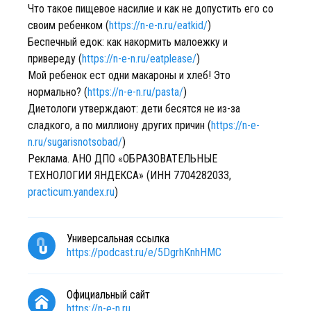
Что такое пищевое насилие и как не допустить его со
своим ребенком (
https://n-e-n.ru/eatkid/
)
Беспечный едок: как накормить малоежку и
привереду (
https://n-e-n.ru/eatplease/
)
Мой ребенок ест одни макароны и хлеб! Это
нормально? (
https://n-e-n.ru/pasta/
)
Диетологи утверждают: дети бесятся не из-за
сладкого, а по миллиону других причин (
https://n-e-
n.ru/sugarisnotsobad/
)
Реклама. АНО ДПО «ОБРАЗОВАТЕЛЬНЫЕ
ТЕХНОЛОГИИ ЯНДЕКСА» (ИНН 7704282033,
practicum.yandex.ru
)
Универсальная ссылка
https://podcast.ru/e/5DgrhKnhHMC
Официальный сайт
https://n-e-n.ru