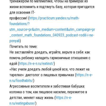
тренажером по математике, чтобы на примерах из
жизни вспомнить и подтянуть базу, которая пригодится
для освоения IT-
профессии! (
https://practicum.yandex.ru/math-
foundations/?
utm_source=pr&utm_medium=content&utm_campaign=pr
_content_math_foundations_040923_podcast-rodili-i-ne-
ponyali
)
Почитать по теме:
Не заставляйте доедать, играйте, верьте в себя: как
помочь ребенку наладить гармоничные отношения с
едой (
https://n-e-n.ru/eatinst/
)
«Нас учили доедать любой ценой все, что лежит на
тарелке»: диетолог о пищевых привычках (
https://n-e-
n.ru/foodhabits/
)
Агрессивные воспитатели и заботливая бабушка:
колонка о том, как пищевое насилие, пережитое в
детстве, меняет нашу жизнь (
https://n-e-
n.ru/eatingabuse/
)