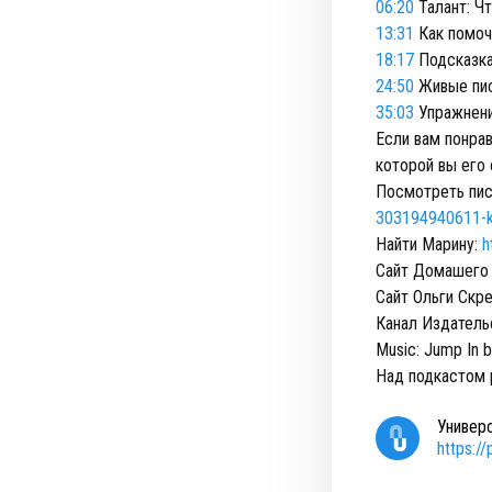
06:20
Талант: Ч
13:31
Как помоч
18:17
Подсказка
24:50
Живые пис
35:03
Упражнени
Если вам понрав
которой вы его
Посмотреть пис
303194940611-kak-
Найти Марину:
h
Сайт Домашего 
Сайт Ольги Скр
Канал Издатель
Music: Jump In b
Над подкастом 
Универ
https:/