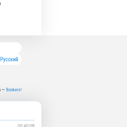
т
Русский
н
—
Bonkers!
00:40:08