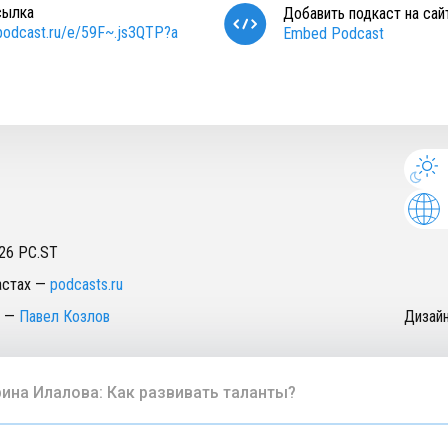
сылка
Добавить подкаст на сай
/podcast.ru/e/59F~.js3QTP?a
Embed Podcast
26
PC.ST
астах
—
podcasts.ru
—
Павел Козлов
Дизай
ина Илалова: Как развивать таланты?