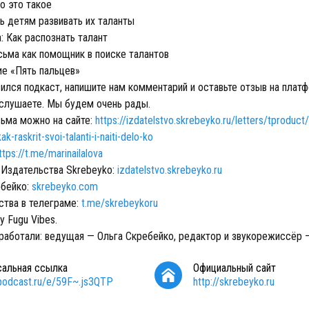
то это такое
ь детям развивать их таланты
: Как распознать талант
ьма как помощник в поиске талантов
е «Пять пальцев»
ился подкаст, напишите нам комментарий и оставьте отзыв на платф
 слушаете. Мы будем очень рады.
ьма можно на сайте:
https://izdatelstvo.skrebeyko.ru/letters/tproduc
raskrit-svoi-talanti-i-naiti-delo-ko
ttps://t.me/marinailalova
Издательства Skrebeyko:
izdatelstvo.skrebeyko.ru
ебейко:
skrebeyko.com
ства в телеграме:
t.me/skrebeykoru
y Fugu Vibes.
работали: ведущая — Ольга Скребейко, редактор и звукорежиссёр 
сальная ссылка
Официальный сайт
/podcast.ru/e/59F~.js3QTP
http://skrebeyko.ru