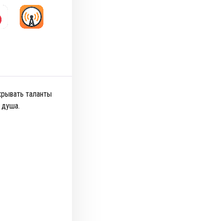
крывать таланты
т душа.