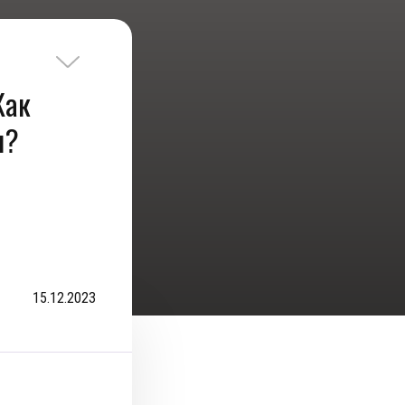
Как
ы?
15.12.2023