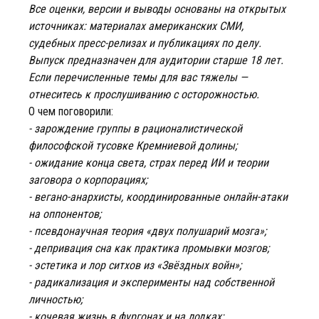
Все оценки, версии и выводы основаны на открытых
источниках: материалах американских СМИ,
судебных пресс-релизах и публикациях по делу.
Выпуск предназначен для аудитории старше 18 лет.
Если перечисленные темы для вас тяжелы —
отнеситесь к прослушиванию с осторожностью.
О чем поговорили:
- зарождение группы в рационалистической
философской тусовке Кремниевой долины;
- ожидание конца света, страх перед ИИ и теории
заговора о корпорациях;
- вегано-анархисты, координированные онлайн-атаки
на оппонентов;
- псевдонаучная теория «двух полушарий мозга»;
- депривация сна как практика промывки мозгов;
- эстетика и лор ситхов из «Звёздных войн»;
- радикализация и эксперименты над собственной
личностью;
- кочевая жизнь в фургонах и на лодках;