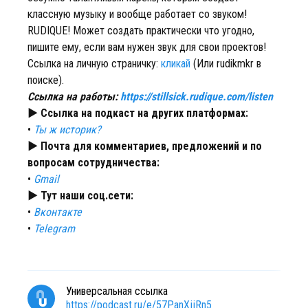
классную музыку и вообще работает со звуком!
RUDIQUE! Может создать практически что угодно,
пишите ему, если вам нужен звук для свои проектов!
Ссылка на личную страничку:
кликай
(Или rudikmkr в
поиске).
Ссылка на работы:
https://stillsick.rudique.com/listen
► Ссылка на подкаст на других платформах:
•
Ты ж историк?
► Почта для комментариев, предложений и по
вопросам сотрудничества:
•
Gmail
► Тут наши соц.сети:
•
Вконтакте
•
Telegram
Универсальная ссылка
https://podcast.ru/e/57PanXjjRn5