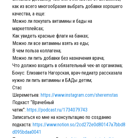
как из всего многообразия выбрать добавки хорошего
качества, а еще:
Можно ли покупать витамины и бады на
маркетплейсах;
Как увидеть красные флаги на банках;
Можно ли все витамины взять из еды;
В чем польза коллагена;
Можно ли пить добавки без назначения врача;
Что должно входить в обязательный чек-ап организма;
Бонус: Елизавета Нагорская, врач-педиатр рассказала
нужно ли пить витамины и БАДы детям;
Стас
Шереметьев:
https://www.instagram.com/sheremstas
Подкаст “Врачебный
чатик”:
https://podcast.ru/1734079743
Записаться ко мне на консультацию по созданию
подкаста:
https://www.notion.so/2cd272e0d80147a7bbd8
d095bdaa0041