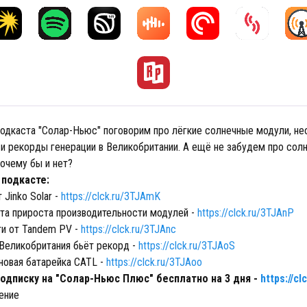
подкаста "Солар-Ньюс" поговорим про лёгкие солнечные модули, н
и рекорды генерации в Великобритании. А ещё не забудем про солн
почему бы и нет?
 подкасте:
 Jinko Solar -
https://clck.ru/3TJAmK
та прироста производительности модулей -
https://clck.ru/3TJAnP
и от Tandem PV -
https://clck.ru/3TJAnc
 Великобритания бьёт рекорд -
https://clck.ru/3TJAoS
новая батарейка CATL -
https://clck.ru/3TJAoo
одписку на "Солар-Ньюс Плюс" бесплатно на 3 дня -
https://c
ение