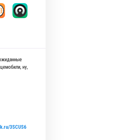
еожиданные
цемобили, ну,
lck.ru/3SCUS6