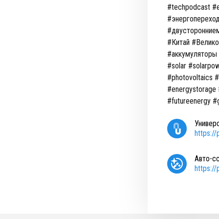
#techpodcast #
#энергопереход
#двусторонние
#Китай #Велико
#аккумуляторы 
#solar #solarpo
#photovoltaics 
#energystorage #
#futureenergy #
Универ
https:/
Авто-с
https:/