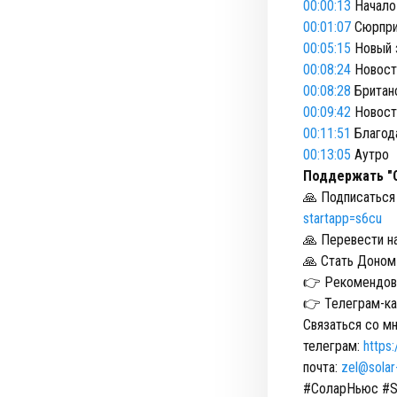
00:00:13
Начало
00:01:07
Сюрприз
00:05:15
Новый 
00:08:24
Новост
00:08:28
Британ
00:09:42
Новост
00:11:51
Благод
00:13:05
Аутро
Поддержать "
🙏 Подписаться
startapp=s6cu
🙏 Перевести на
🙏 Стать Доном
👉 Рекомендова
👉 Телеграм-ка
Связаться со мн
телеграм:
https
почта:
zel@solar
#СоларНьюс #S