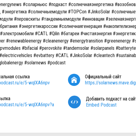
energynews #соларньюс #подкаст #солнечнаяэнергетика #возобно
 #энергетика #солнечныемодули #TOPCon #JinkoSolar #солнечные
модули #перовскиты #тандемныемодули #инновации #зеленаяэнер
британия #энергетикароссии #солнечнаягенерация #накопителиэне
#электромобили #CATL #Qilin #батареи #чистаяэнергия #энергети
wer #renewableenergy #cleanenergy #energytransition #greenenergy #
#pvmodules #bifacial #perovskite #tandemsolar #solarpanels #batteryt
electricvehicles #evbattery #CATL #JinkoSolar #cleantech #sustainabi
globalenergy #solarnews #podcast
сальная ссылка
Официальный сайт
/podcast.ru/e/5-wqlXA6npv
https://solarnews.mave.digi
сылка
Добавить подкаст на сай
/podcast.ru/e/5-wqlXA6npv?a
Embed Podcast