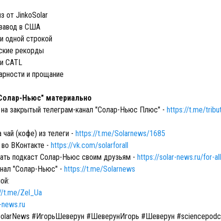
 от JinkoSolar
завод в США
и одной строкой
ские рекорды
и CATL
арности и прощание
Солар-Ньюс" материально
 на закрытый телеграм-канал "Солар-Ньюс Плюс" -
https://t.me/trib
 чай (кофе) из телеги -
https://t.me/Solarnews/1685
 во ВКонтакте -
https://vk.com/solarforall
ть подкаст Солар-Ньюс своим друзьям -
https://solar-news.ru/for-all
нал "Солар-Ньюс" -
https://t.me/Solarnews
ой:
://t.me/Zel_Ua
-news.ru
olarNews #ИгорьШеверун #ШеверунИгорь #Шеверун #sciencepodc