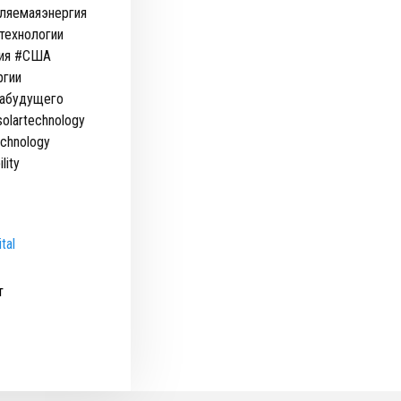
вляемаяэнергия
технологии
гия #США
ргии
кабудущего
solartechnology
echnology
lity
tal
т