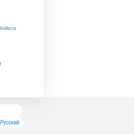
bolibo.ru
т
Русский