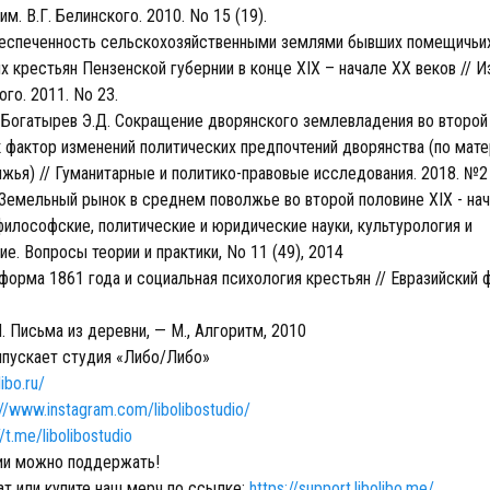
м. В.Г. Белинского. 2010. No 15 (19).
Обеспеченность сельскохозяйственными землями бывших помещичьи
 крестьян Пензенской губернии в конце XIX – начале XX веков // 
ого. 2011. No 23.
, Богатырев Э.Д. Сокращение дворянского землевладения во второй 
к фактор изменений политических предпочтений дворянства (по мат
жья) // Гуманитарные и политико-правовые исследования. 2018. №2 
Земельный рынок в среднем поволжье во второй половине XIX - нач
философские, политические и юридические науки, культурология и
е. Вопросы теории и практики, No 11 (49), 2014
форма 1861 года и социальная психология крестьян // Евразийский 
. Письма из деревни, — М., Алгоритм, 2010
ыпускает студия «Либо/Либо»
libo.ru/
://www.instagram.com/libolibostudio/
//t.me/libolibostudio
ии можно поддержать!
ат или купите наш мерч по ссылке:
https://support.libolibo.me/