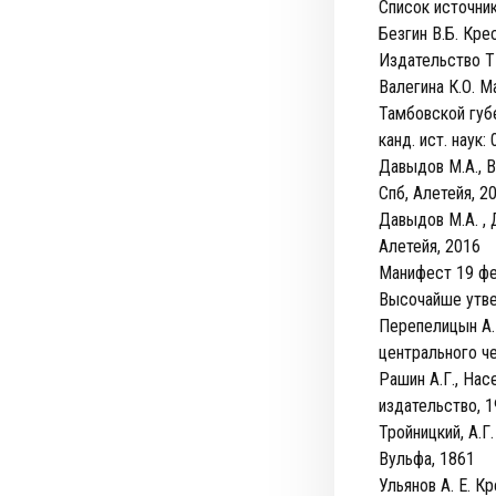
Список источник
Безгин В.Б. Кре
Издательство Т
Валегина К.О. М
Тамбовской губе
канд. ист. наук: 
Давыдов М.А., В
Спб, Алетейя, 2
Давыдов М.А. ,
Алетейя, 2016
Манифест 19 фе
Высочайше утве
Перепелицын А.
центрального че
Рашин А.Г., Нас
издательство, 
Тройницкий, А.Г
Вульфа, 1861
Ульянов А. Е. К