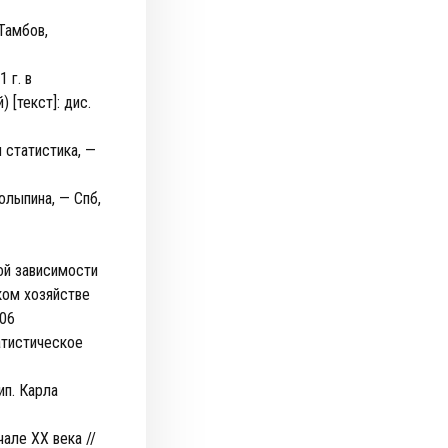
Тамбов,
 г. в
 [текст]: дис.
 статистика, —
олыпина, — Спб,
ой зависимости
ком хозяйстве
006
атистическое
ип. Карла
але XX века //