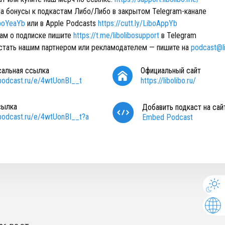
на бонусы к подкастам Либо/Либо в закрытом Telegram-канале
LiboYeaYb
или в Apple Podcasts
https://cutt.ly/LiboAppYb
ам о подписке пишите
https://t.me/libolibosupport
в Telegram
 стать нашим партнером или рекламодателем — пишите на
podcast@li
сальная ссылка
Официальный сайт
/podcast.ru/e/4wtUonBI__t
https://libolibo.ru/
сылка
Добавить подкаст на сай
/podcast.ru/e/4wtUonBI__t?a
Embed Podcast