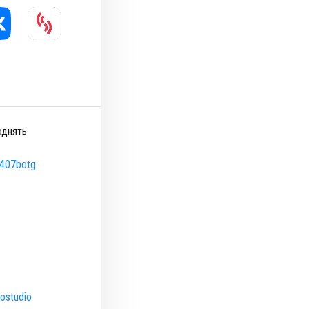
однять
e2407botg
ostudio