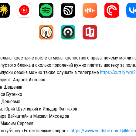
ольны крестьяне после отмены крепостного права, почему могли п
 пустого бланка и сколько поколений нужно платить ипотеку за поле.
выпуски сезона можно также слушать в телеграме
https://cutt.ly/vr
арист: Андрей Аксенов
ен Шешенин
ся Бутенко
а Дешевых
: Юрий Шустицкий и Ильдар Фаттахов
ира Вайнштейн и Михаил Мясоедов
 Максим Сергеев
 ютуб-шоу «Естественный вопрос»:
https://www.youtube.com/@libolib