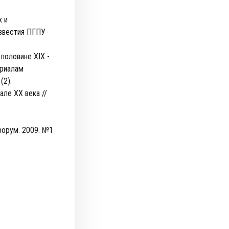
х и
Известия ПГПУ
половине XIX -
ериалам
(2).
але XX века //
форум. 2009. №1