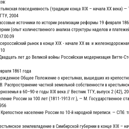
ов:
стьянская повседневность (традиции конца XIX – начала XX века) — 
ГТУ, 2004
ассовые источники по истории реализации реформы 19 февраля 1861
рнии (опыт количественного анализа структуры наделов и платежей)
07.00.09
сероссийский рынок в конце XIX - начале XX вв. и железнодорожная
010
 Двадцать лет до Великой войны Российская модернизация Витте-Ст
враля 1861 года
ржденное Общее Положение о крестьянах, вышедших из крепостн
В. Распространение частной земельной собственности в крестьянс
рноземья в 60–90-е годы XIX века // Вестник ТГУ, выпуск 2 (42), 2
еление России за 100 лет (1811-1913 гг.), — М. Государственное ст
1956
. Крепостное население России по 10-й народной переписи. — СПб: т
рестьянское землевладение в Симбирской губернии в конце XIX – нач