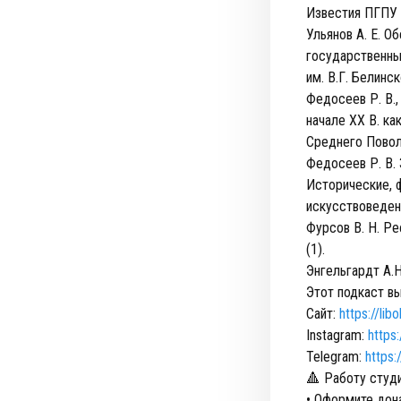
Известия ПГПУ и
Ульянов А. Е. 
государственных
им. В.Г. Белинск
Федосеев Р. В.
начале XX В. ка
Среднего Повол
Федосеев Р. В. 
Исторические, 
искусствоведени
Фурсов В. Н. Ре
(1).
Энгельгардт А.Н
Этот подкаст в
Сайт:
https://libo
Instagram:
https
Telegram:
https:
🔺 Работу студ
• Оформите дон