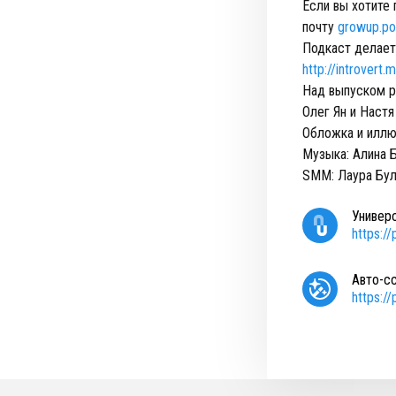
Если вы хотите 
почту
growup.po
Подкаст делает 
http://introvert
Над выпуском р
Олег Ян и Настя
Обложка и иллю
Музыка: Алина 
SMM: Лаура Бул
Универ
https:
Авто-с
https: