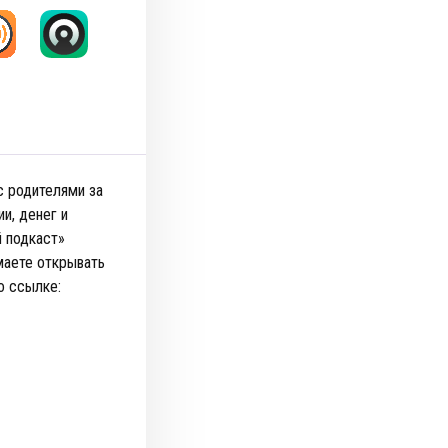
с родителями за
и, денег и
й подкаст»
маете открывать
о ссылке: