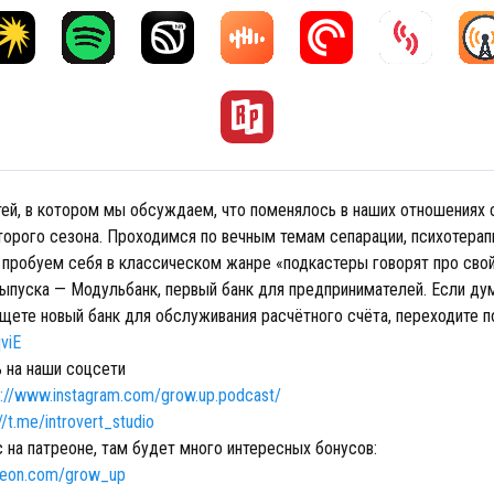
тей, в котором мы обсуждаем, что поменялось в наших отношениях 
торого сезона. Проходимся по вечным темам сепарации, психотерапи
е пробуем себя в классическом жанре «подкастеры говорят про сво
выпуска — Модульбанк, первый банк для предпринимателей. Если ду
ищете новый банк для обслуживания расчётного счёта, переходите п
qviE
 на наши соцсети
s://www.instagram.com/grow.up.podcast/
//t.me/introvert_studio
 на патреоне, там будет много интересных бонусов:
treon.com/grow_up