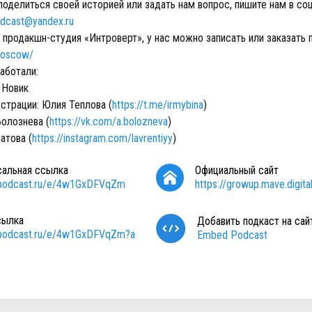
поделиться своей историей или задать нам вопрос, пишите нам в соц
dcast@yandex.ru
продакшн-студия «Интроверт», у нас можно записать или заказать 
.moscow/
аботали:
 Новик
страции: Юлия Теплова (
https://t.me/irmybina
)
Болознева (
https://vk.com/a.bolozneva
)
атова (
https://instagram.com/lavrentiyy
)
сальная ссылка
Официальный сайт
//podcast.ru/e/4w1GxDFVqZm
https://growup.mave.digita
сылка
Добавить подкаст на сай
//podcast.ru/e/4w1GxDFVqZm?a
Embed Podcast