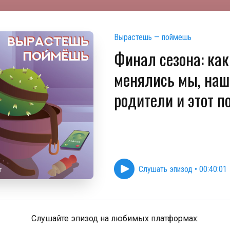
Вырастешь — поймешь
Финал сезона: как
менялись мы, наш
родители и этот п
Слушать эпизод
•
00:40:01
Слушайте эпизод на любимых платформах: