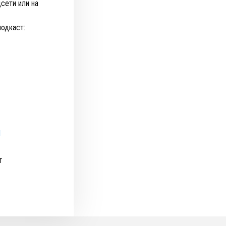
сети или на
подкаст:
l
т