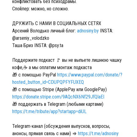
конфликтовать без психодрамы.
Спойлер: можно, но сложно.
ДРУЖИТЬ С НАМИ В СОЦИАЛЬНЫХ СЕТЯХ
Арсений Володько личный блог:
adnosiny.by
INSTA:
@arseniy_volodzko
Таша Бриз INSTA: @psy.ta
Поддержите подкаст 🚩 вы не выпьете лишнюю чашку
кофе,☕️ а мы оплатим монтаж подкаста
🎁 с помощью PayPal
https://www.paypal.com/donate/?
hosted_button_id=CDUPQPFYFUXEQ
🎁 c помощью Stripe (ApplePay или GooglePay)
https://donate.stripe.com/9AQcNX6Nf29JfQIaEI
🎁 поддержать в Telegram (любыми картами)
https://t.me/tribute/app?startapp=diUL
Telegram-канал (обсуждения выпусков, вопросы,
анонсы, прямая связь с нами) ⇒
https://t.me/adnosiny