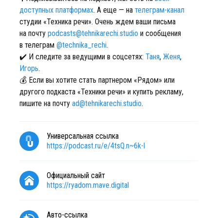
доступных платформах
. А еще — на
телеграм-канал
студии «Техника речи». Очень ждем ваши письма
на почту
podcasts@tehnikarechi.studio
и сообщения
в телеграм
@technika_rechi
.
✔️ И следите за ведущими в соцсетях:
Таня
,
Женя
,
Игорь
.
💰 Если вы хотите стать партнером «Рядом» или
другого подкаста «Техники речи» и купить рекламу,
пишите на почту
ad@tehnikarechi.studio
.
Универсальная ссылка
https://podcast.ru/e/4tsQ.n~6k-l
Официальный сайт
https://ryadom.mave.digital
Авто-ссылка