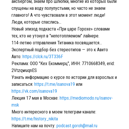
айсбергом, знаем про шлюпки, многие из которых были
спущены на воду полупустыми, но часто не знаем
главного! А что чувствовали в этот момент люди!
Люди, которые спаслись...
Новый эпизод подкаста «При царе Горохе» словами
тех, кто не утонул в "непотопляемом" лайнере.
114-летию отправления Титаника посвящается...
Экспертный подбор без стереотипов — это к Авито
Авто:
https://clck.ru/3T336F
Реклама: ООО "Кех Екоммерц", ИНН: 7710668349, erid:
2VtzqwuqnES
Узнать информацию о курсе по истории для взрослых и
записаться:
https://t.me/isanova19
или
https://vk.com/isanova19
Лекция 17 мая в Москве:
https://mediomodo.ru/isanov-
msk
Много интересного в моем телеграм-канале:
https://t.me/history_nikita
Напишите нам на почту:
podcast.goroh@mail.ru