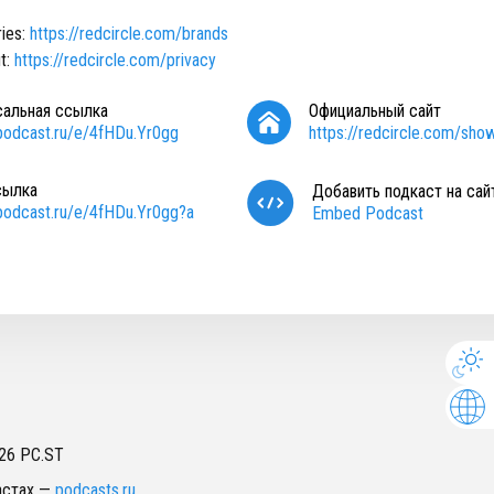
ries:
https://redcircle.com/brands
t:
https://redcircle.com/privacy
сальная ссылка
Официальный сайт
/podcast.ru/e/4fHDu.Yr0gg
https://redcircle.com/sho
сылка
Добавить подкаст на сай
/podcast.ru/e/4fHDu.Yr0gg?a
Embed Podcast
26
PC.ST
астах
—
podcasts.ru