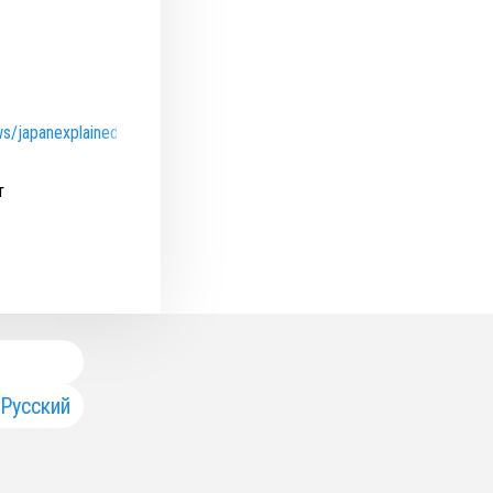
ws/japanexplainedru
т
Русский