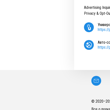
Advertising Inqui
Privacy & Opt-Ou
Универ
https:/
Авто-с
https:/
© 2020–
20
Все о подк