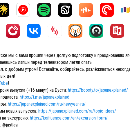
ске мы с вами прошли через долгую подготовку к празднованию яп
 наевшись лапши перед телевизором легли спать.
л, с добрым утром! Вставайте, собирайтесь, разлёживаться некогда 
ных дел!
Tube
!
рсия выпуска (+16 минут) на Бусти:
https://boosty.to/japanexplained/
 подкаста:
https://t.me/japanexplained
уры:
https://japanexplained.com/ru/newyear-ru/
емы новых выпусков:
https://japanexplained.com/ru/topic-ideas/
й на экскурсию:
https://koifluence.com/en/excursion-form/
 @justlavi