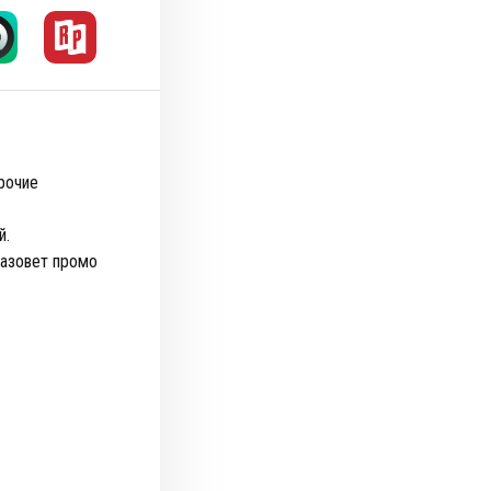
рочие
й.
назовет промо