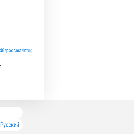
d8/podcast/integrity24.ru
т
Русский