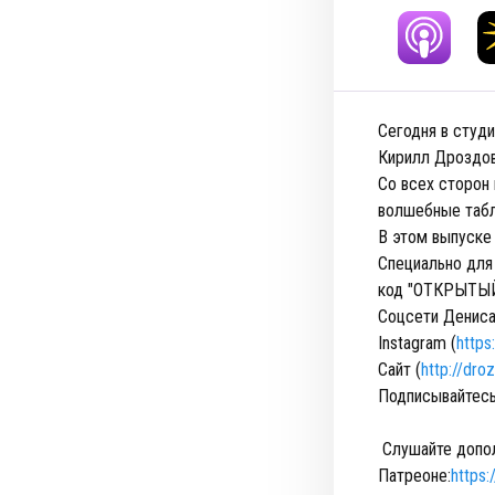
Сегодня в студ
Кирилл Дроздовс
Со всех сторон 
волшебные табл
В этом выпуске
Специально для
код "ОТКРЫТЫЙ 
Соцсети Дениса
Instagram (
https
Сайт (
http://dro
Подписывайтесь
Слушайте допол
Патреоне:
https