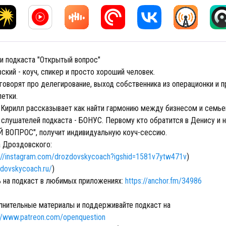
ии подкаста "Открытый вопрос"
кий - коуч, спикер и просто хороший человек.
говорят про делегирование, выход собственника из операционки и п
етки.
 Кирилл рассказывает как найти гармонию между бизнесом и семье
 слушателей подкаста - БОНУС. Первому кто обратится в Денису и 
ВОПРОС", получит индивидуальную коуч-сессию.
 Дроздовского:
://instagram.com/drozdovskycoach?igshid=1581v7ytw471v
)
zdovskycoach.ru/
)
 на подкаст в любимых приложениях:
https://anchor.fm/34986
нительные материалы и поддерживайте подкаст на
://www.patreon.com/openquestion