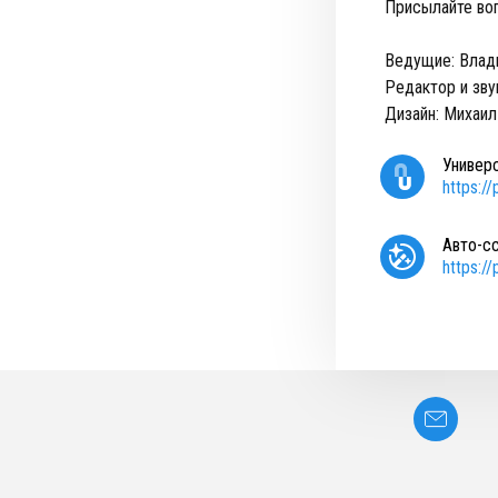
Присылайте воп
Ведущие: Влад
Редактор и зву
Дизайн: Михаил
Универ
https:/
Авто-с
https:/