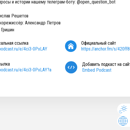
росы и истории нашему телеграм-боту: @open_question_bot
ислав Решетов
корежиссёр: Александр Петров
 Гришин
сальная ссылка
Официальный сайт
/podcast.ru/e/4ci3-0PxLAY
https://anchor.fm/s/420ff8
сылка
Добавить подкаст на сай
/podcast.ru/e/4ci3-0PxLAY?a
Embed Podcast