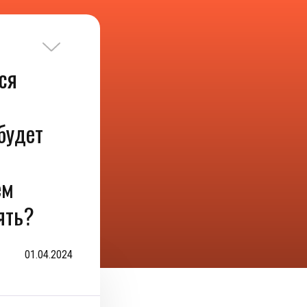
ся
будет
ем
ять?
01.04.2024