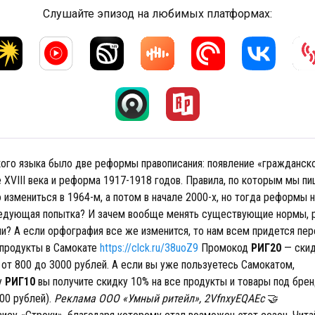
Слушайте эпизод на любимых платформах:
кого языка было две реформы правописания: появление «гражданск
е XVIII века и реформа 1917-1918 годов. Правила, по которым мы п
 измениться в 1964-м, а потом в начале 2000-х, но тогда реформы 
едующая попытка? И зачем вообще менять существующие нормы, 
ли? А если орфография все же изменится, то нам всем придется пер
 продукты в Самокате
https://clck.ru/38uoZ9
Промокод
РИГ20
— скид
 от 800 до 3000 рублей. А если вы уже пользуетесь Самокатом,
у
РИГ10
вы получите скидку 10% на все продукты и товары под бре
700 рублей).
Реклама ООО «Умный ритейл», 2VfnxyEQAEc
🤝