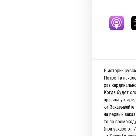
В истории русс
Петре I в начал
раз кардинально
Когда будет сл
правила устаре
🤝 Заказывайте
на первый заказ
то по промокод
(при заказе от 