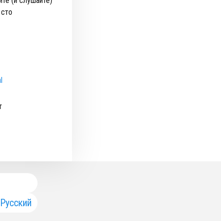
йте (и слушайте)
 сто
l
т
Русский