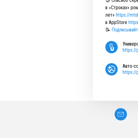
🤝 Спасибо серв
в «Строках» ро
лет»
https://mt
в AppStore
http
📝
Подписывайт
Универ
https:/
Авто-с
https:/