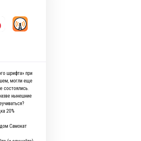
ого шрифта» при
ишем, могли еще
не состоялись.
разве нынешние
еучиваться?
ка 20%
ндом Самокат