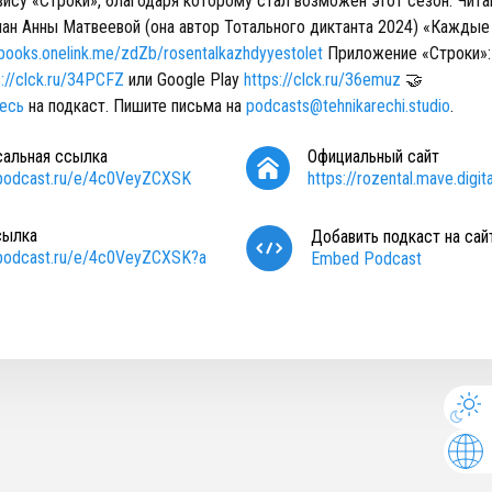
ису «Строки», благодаря которому стал возможен этот сезон. Чита
ман Анны Матвеевой (она автор Тотального диктанта 2024) «Каждые
sbooks.onelink.me/zdZb/rosentalkazhdyyestolet
Приложение «Строки»:
s://clck.ru/34PCFZ
или Google Play
https://clck.ru/36emuz
🤝
есь
на подкаст. Пишите письма на
podcasts@tehnikarechi.studio
.
сальная ссылка
Официальный сайт
/podcast.ru/e/4c0VeyZCXSK
https://rozental.mave.digita
сылка
Добавить подкаст на сай
/podcast.ru/e/4c0VeyZCXSK?a
Embed Podcast