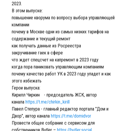
2023.
В этом выпуске:
повышение кворума по вопросу выбора управляющей
компании
почему в Москве одни из самых низких тарифов на
содержание и текущий ремонт
как получать данные из Росреестра
закручивание гаек в сфере
что ждет спецсчет на капремонт в 2023 году
когда пора паниковать управляющим компаниям
почему качество работ УК в 2023 году упадет и как
этого избежать
Герои выпуска:
Кирилл Чиркин - председатель ЖСК, автор
канала
https://t.me/chirkin_kirill
Павел Степура - главный редактор портала "Дом и
Двор", автор канала
https://t.me/domidvor
Провести общее собрание с сервисом для
собственников Butler –
https://butler.social