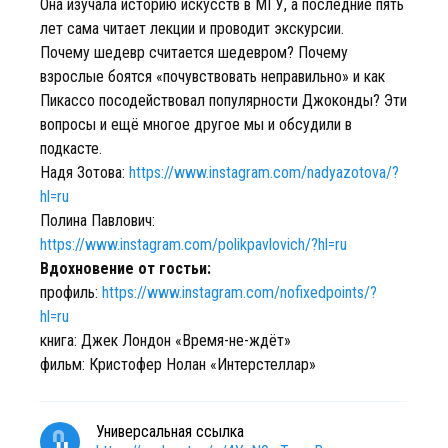
Она изучала историю искусств в МГУ, а последние пять
лет сама читает лекции и проводит экскурсии.
Почему шедевр считается шедевром? Почему
взрослые боятся «почувствовать неправильно» и как
Пикассо посодействовал популярности Джоконды? Эти
вопросы и ещё многое другое мы и обсудили в
подкасте.
Надя Зотова:
https://www.instagram.com/nadyazotova/?
hl=ru
Полина Павлович:
https://www.instagram.com/polikpavlovich/?hl=ru
Вдохновение от гостьи:
профиль:
https://www.instagram.com/nofixedpoints/?
hl=ru
книга: Джек Лондон «Время-не-ждёт»
фильм: Кристофер Нолан «Интерстеллар»
Универсальная ссылка