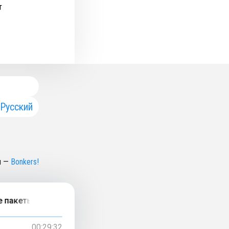
т
Русский
н
—
Bonkers!
акеты экологичнее пластика или нет? Ставим точку.
00:29:32