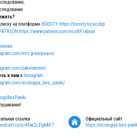
следование;
следование.
ржать?
писку на платформе
BOOSTY
https://boosty.to/ecobp
PATREON
https://www.patreon.com/ecoBP/about
бекова
tagram.com/mrs.greenpeace/
tagram.com/paketamnet/
сь к нам
в
Instagram
tagram.com/ecologiya_bez_paniki/
logyBezPaniki
лушивания!
сальная ссылка
Официальный сайт
/podcast.ru/e/4Xw2cZgAAV7
https://ecologiya-bez-panik