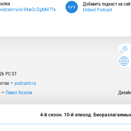
сылка
Добавить подкаст на сай
/podcast.ru/e/4Xw2cZgAAV7?a
Embed Podcast
26
PC.ST
астах
—
podcasts.ru
—
Павел Козлов
Дизай
4-й сезон. 10-й эпизод. Биоразлагаемые п