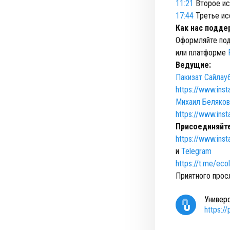
11:21
Второе ис
17:44
Третье ис
Как нас подде
Оформляйте под
или платформе
Ведущие:
Пакизат Сайлау
https://www.ins
Михаил Беляков
https://www.ins
Присоединяйте
https://www.ins
и
Telegram
https://t.me/eco
Приятного прос
Универ
https:/