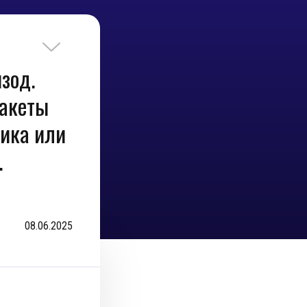
изод.
пакеты
тика или
.
08.06.2025