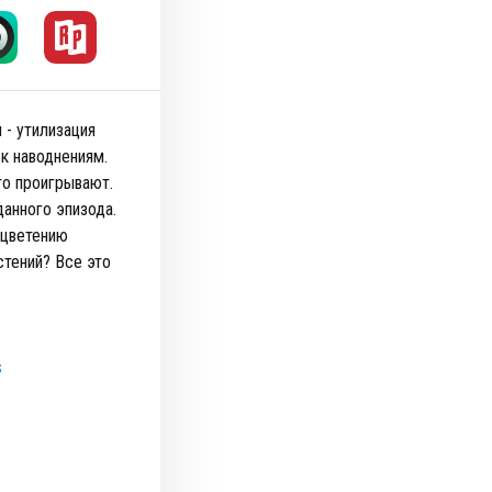
 - утилизация
к наводнениям.
то проигрывают.
данного эпизода.
 цветению
стений? Все это
s