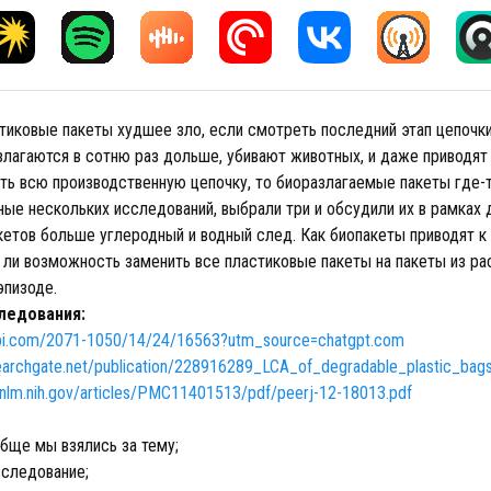
тиковые пакеты худшее зло, если смотреть последний этап цепочки
злагаются в сотню раз дольше, убивают животных, и даже приводят 
ть всю производственную цепочку, то биоразлагаемые пакеты где-
ые нескольких исследований, выбрали три и обсудили их в рамках 
кетов больше углеродный и водный след. Как биопакеты приводят к
 ли возможность заменить все пластиковые пакеты на пакеты из ра
эпизоде.
ледования:
pi.com/2071-1050/14/24/16563?utm_source=chatgpt.com
earchgate.net/publication/228916289_LCA_of_degradable_plastic_bag
i.nlm.nih.gov/articles/PMC11401513/pdf/peerj-12-18013.pdf
бще мы взялись за тему;
следование;