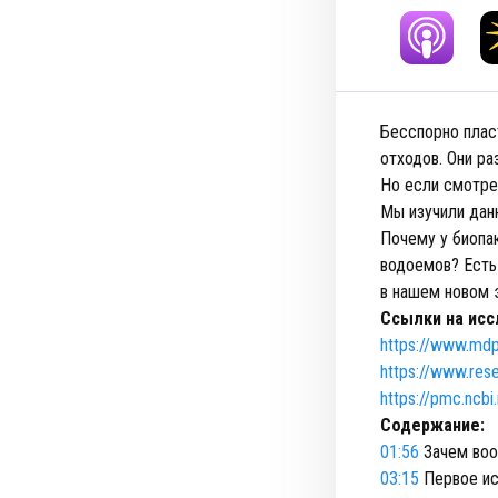
Бесспорно плас
отходов. Они ра
Но если смотре
Мы изучили данн
Почему у биопа
водоемов? Есть
в нашем новом 
Ссылки на исс
https://www.md
https://www.res
https://pmc.ncb
Содержание:
01:56
Зачем воо
03:15
Первое ис