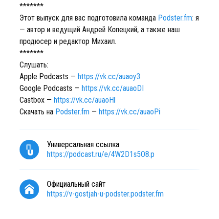
*******
Этот выпуск для вас подготовила команда
Podster.fm
: я
— автор и ведущий Андрей Копецкий, а также наш
продюсер и редактор Михаил.
*******
Слушать:
Apple Podcasts —
https://vk.cc/auaoy3
Google Podcasts —
https://vk.cc/auaoDI
Castbox —
https://vk.cc/auaoHl
Скачать на
Podster.fm
—
https://vk.cc/auaoPi
Универсальная ссылка
https://podcast.ru/e/4W2D1s5O8.p
Официальный сайт
https://v-gostjah-u-podster.podster.fm