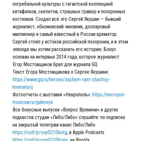
погребальной культуры с гигантской коллекцией
катафалков, скелетов, страшных гравюр и похоронных
костюмов. Создал всё это Сергей Якушин — бывший
журналист, обкомовский чиновник, долларовый
миллионер и самый известный в России крематор.
Сергей стоял у истоков российской похоронки, и в этом
эпизоде мы хотим рассказать его историю. Бонус
основан на интервью 2014 года, которое журналист
Егор Мостовщиков брал для журнала GQ.
Текст Егора Мостовщикова о Сергее Якушине:
https://www.gq.ru/heroes/zachem-vam-chastnyj-
krematorij
Фотоотчеты с выставки «Некрополь»:
https://necropol-
moscow.ru/galereya
Все бонусные выпуски «Вопрос Времени» и других
подкастов студии «Либо/Либо» слушайте: по подписке
на закрытый телеграм-канал Либо/Либо
https://cutt.ly/vop0210botg
, в Apple Podcasts
https://cutt.ly/vop0210boep
, на Boosty