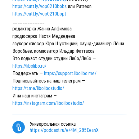
https://cutt.ly/vop0210bobs
или Patreon
https://cutt.ly/vop0210bopt
_____________
редакторка Жанна Алфимова
продюсерка Настя Медведева
звукорежиссер Юра Шустицкий, саунд-дизайнер Лёша
Воробьёв, композитор Ильдар Фаттахов
Это подкаст студии студии Либо/Либо —
https://libolibo.ru/
Поддержать —
https://support.libolibo.me/
Подписывайтесь на наш телеграм —
https://t.me/libolibostudio/
И на наш инстаграм —
https://instagram.com/libolibostudio/
Универсальная ссылка
https://podcast.ru/e/4M_285EeanX