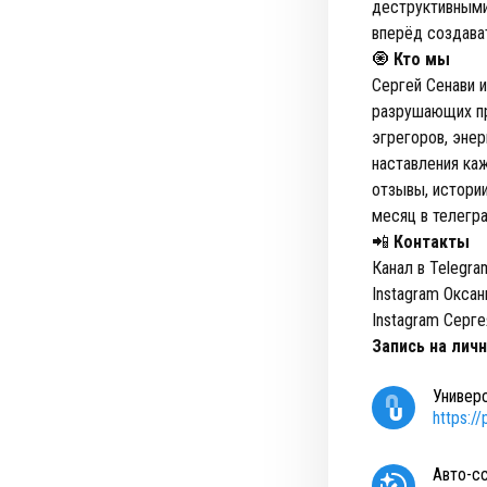
деструктивными
вперёд создава
🧿
Кто мы
Сергей Сенави 
разрушающих пр
эгрегоров, энер
наставления ка
отзывы, истории
месяц в телегр
📲
Контакты
Канал в Telegra
Instagram Окса
Instagram Серге
Запись на лич
Универ
https:/
Авто-с