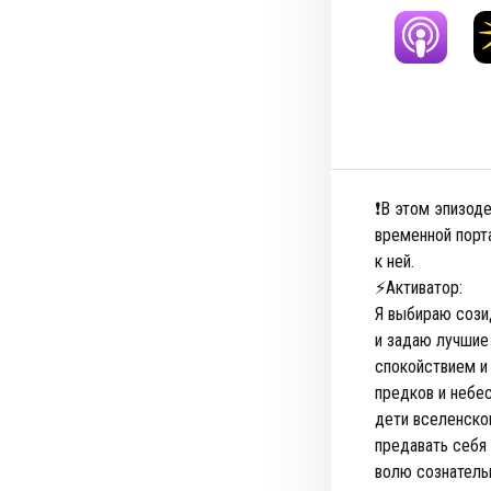
❗️В этом эпизод
временной порт
к ней.
⚡️Активатор:
Я выбираю сози
и задаю лучшие
спокойствием и
предков и небе
дети вселенског
предавать себя
волю сознатель