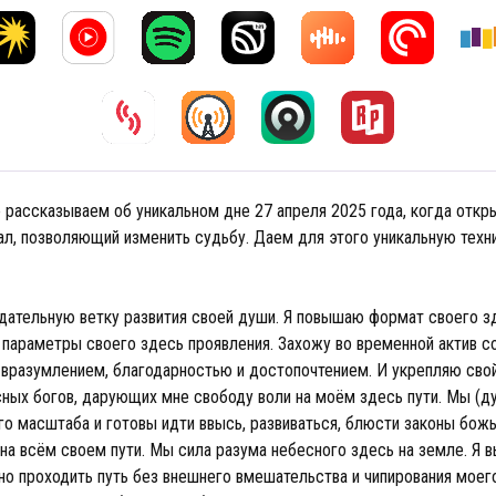
е рассказываем об уникальном дне 27 апреля 2025 года, когда откр
ал, позволяющий изменить судьбу. Даем для этого уникальную техни
дательную ветку развития своей души. Я повышаю формат своего з
 параметры своего здесь проявления. Захожу во временной актив с
 вразумлением, благодарностью и достопочтением. И укрепляю свой
сных богов, дарующих мне свободу воли на моём здесь пути. Мы (д
о масштаба и готовы идти ввысь, развиваться, блюсти законы божь
 на всём своем пути. Мы сила разума небесного здесь на земле. Я
но проходить путь без внешнего вмешательства и чипирования моег