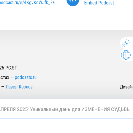
/podcast.ru/e/4KgvKoWJfk_?a
Embed Podcast
26
PC.ST
астах
—
podcasts.ru
—
Павел Козлов
Дизай
АПРЕЛЯ 2025: Уникальный день для ИЗМЕНЕНИЯ СУДЬБЫ