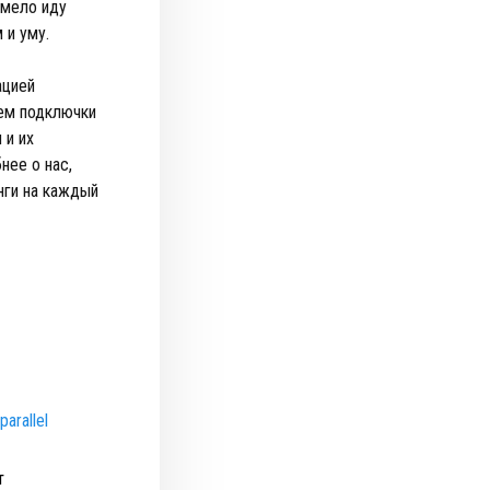
смело иду
 и уму.
ацией
яем подключки
 и их
нее о нас,
нги на каждый
parallel
т