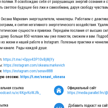
 полями. Я освобождаю себя от разрушающих энергий сознания и 
ть светлое будущее без лжи и самообмана, даруя свободу чувствам
и Оксана Маркевич энергоцелители, ченнелеры. Работаем с деактив
ограмм, и снятия негативного энергетического воздействия. Удал
гетические сущности и привязки. Передаём послания от высших сил
ждому. Больше 850 человек мы уже помогли, сможем и вам. Подроб
 из жизни и нашей работе в Instagram. Полезные практики и ченнели
ам канале. Рады каждой душе.
m:
https://t.me/+Opyv43P10vBjMjYy
ны:
https://instagram.com/okeana.markevich
я:
https://instagram.com/senavi888
ную сессию:
https://t.me/senavi_okeana
сальная ссылка
Официальный сайт
/podcast.ru/e/4KgvKoWJfk_
https://media.parallel.fm/@
сылка
Добавить подкаст на сай