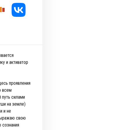
ывается
ку и активатор
десь проявления
о всем
 путь силами
уши на земле)
и и не
 выражаю свою
о сознания