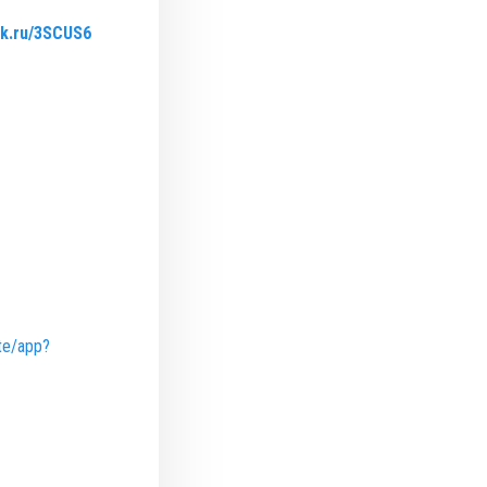
lck.ru/3SCUS6
ute/app?