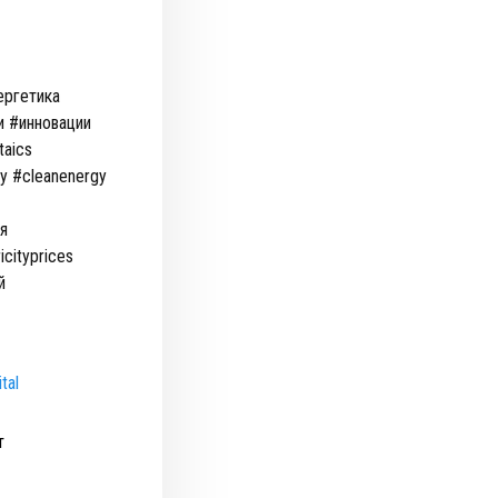
ергетика
и #инновации
taics
y #cleanenergy
я
cityprices
й
tal
т