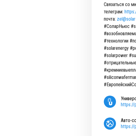
Связаться со мн
телеграм:
https
почта:
zel@solar
#СоларНьюс #s
#возобновляема
#технологии #по
#solarenergy #p
#solarpower #s
#отрицательные
#кремниевыеплас
#siliconwaferma
#ЕвропейскийС
Универ
https:/
Авто-с
https:/