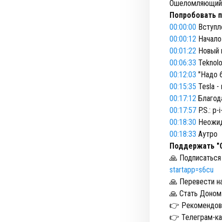
Ошеломляющий 
Попробовать п
00:00:00
Вступл
00:00:12
Начало
00:01:22
Новый к
00:06:33
Teknolo
00:12:03
"Надо б
00:15:35
Tesla - 
00:17:12
Благод
00:17:57
P.S.: p-i
00:18:30
Неожид
00:18:33
Аутро
Поддержать "
🙏 Подписаться
startapp=s6cu
🙏 Перевести на
🙏 Стать Доном
👉 Рекомендова
👉 Телеграм-ка