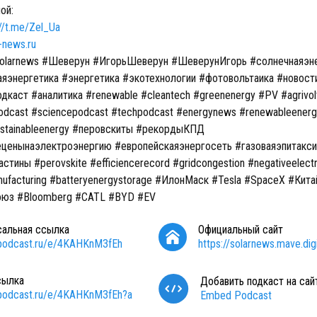
ой:
://t.me/Zel_Ua
-news.ru
olarnews #Шеверун #ИгорьШеверун #ШеверунИгорь #солнечнаяэн
яэнергетика #энергетика #экотехнологии #фотовольтаика #новост
дкаст #аналитика #renewable #cleantech #greenenergy #PV #agrivol
odcast #sciencepodcast #techpodcast #energynews #renewableenerg
ustainableenergy #перовскиты #рекордыКПД
ценынаэлектроэнергию #европейскаяэнергосеть #газоваяэпитакси
тины #perovskite #efficiencerecord #gridcongestion #negativeelectri
nufacturing #batteryenergystorage #ИлонМаск #Tesla #SpaceX #Кита
оюз #Bloomberg #CATL #BYD #EV
сальная ссылка
Официальный сайт
/podcast.ru/e/4KAHKnM3fEh
https://solarnews.mave.digi
сылка
Добавить подкаст на сай
/podcast.ru/e/4KAHKnM3fEh?a
Embed Podcast