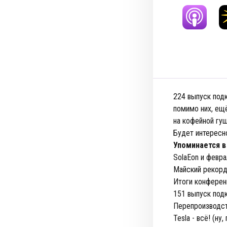
224 выпуск подк
помимо них, ещ
на кофейной гущ
Будет интересн
Упоминается в
SolaEon и февра
Майский рекорд
Итоги конферен
151 выпуск под
Перепроизводст
Tesla - всё! (ну,