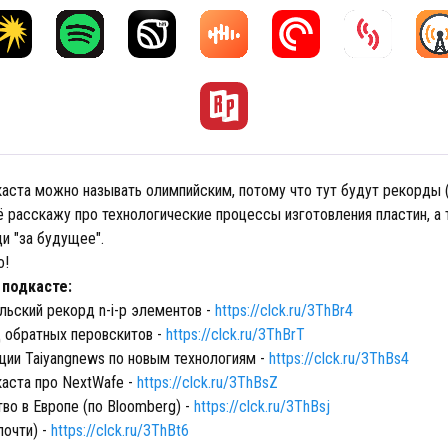
аста можно называть олимпийским, потому что тут будут рекорды (
ё расскажу про технологические процессы изготовления пластин, а
и "за будущее".
о!
 подкасте:
льский рекорд n-i-p элементов -
https://clck.ru/3ThBr4
 обратных перовскитов -
https://clck.ru/3ThBrT
ции Taiyangnews по новым технологиям -
https://clck.ru/3ThBs4
каста про NextWafe -
https://clck.ru/3ThBsZ
во в Европе (по Bloomberg) -
https://clck.ru/3ThBsj
 почти) -
https://clck.ru/3ThBt6