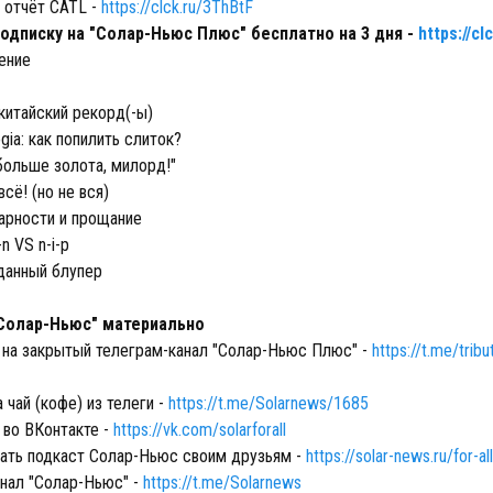
отчёт CATL -
https://clck.ru/3ThBtF
одписку на "Солар-Ньюс Плюс" бесплатно на 3 дня -
https://c
ение
итайский рекорд(-ы)
gia: как попилить слиток?
ольше золота, милорд!"
всё! (но не вся)
арности и прощание
-n VS n-i-p
анный блупер
Солар-Ньюс" материально
 на закрытый телеграм-канал "Солар-Ньюс Плюс" -
https://t.me/trib
 чай (кофе) из телеги -
https://t.me/Solarnews/1685
 во ВКонтакте -
https://vk.com/solarforall
ть подкаст Солар-Ньюс своим друзьям -
https://solar-news.ru/for-all
нал "Солар-Ньюс" -
https://t.me/Solarnews